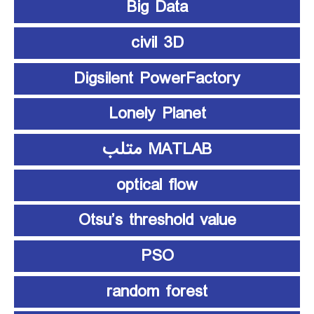
Big Data
civil 3D
Digsilent PowerFactory
Lonely Planet
MATLAB متلب
optical flow
Otsu’s threshold value
PSO
random forest