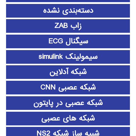
دسته‌بندی نشده
زاب ZAB
سیگنال ECG
سیمولینک simulink
شبکه آدلاین
شبکه عصبی CNN
شبکه عصبی در پایتون
شبکه های عصبی
شبیه ساز شبکه NS2