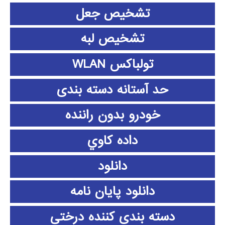
تشخیص جعل
تشخیص لبه
تولباکس WLAN
حد آستانه دسته بندی
خودرو بدون راننده
داده كاوي
دانلود
دانلود پايان نامه
دسته بندی کننده درختی