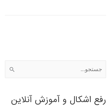
آموزشی
L-
Edit
ج
س
ت
رفع اشکال و آموزش آنلاین
ج
و