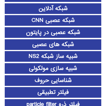
شبکه آدلاین
شبکه عصبی CNN
شبکه عصبی در پایتون
شبکه های عصبی
شبیه ساز شبکه NS2
شبیه سازی مولکولی
شناسایی حروف
فیلتر تطبیقی
فیلتر ذره particle filter