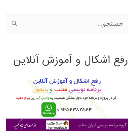
ج
س
ت
رفع اشکال و آموزش آنلاین
ج
و
ب
ر
ا
ی