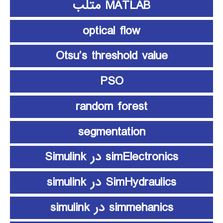
MATLAB متلب
optical flow
Otsu’s threshold value
PSO
random forest
segmentation
simElectronics در Simulink
SimHydraulics در simulink
simmehanics در simulink