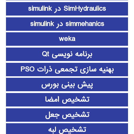
SimHydraulics در simulink
simmehanics در simulink
weka
برنامه نویسی Qt
بهنیه سازی تجمعی ذرات PSO
پیش بینی بورس
تشخیص امضا
تشخیص جعل
تشخیص لبه