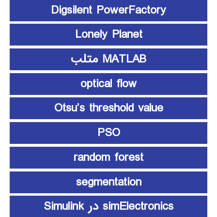
Digsilent PowerFactory
Lonely Planet
MATLAB متلب
optical flow
Otsu’s threshold value
PSO
random forest
segmentation
simElectronics در Simulink