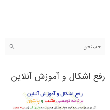
متلب
MATLAB
ج
س
ت
رفع اشکال و آموزش آنلاین
ج
و
ب
ر