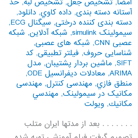
امضا
,
تشخیص جعل
,
تشخیص لبه
,
حد
آستانه دسته بندی
,
داده كاوي
,
دانلود
,
دسته بندی کننده درختی
,
سیگنال ECG
,
سیمولینک simulink
,
شبکه آدلاین
,
شبکه
عصبی CNN
,
شبکه های عصبی
,
شناسایی حروف
,
فیلتر تطبیقی
,
کد
SIFT
,
ماشین بردار پشتیبان
,
مدل
ARIMA
,
معادلات دیفرانسیل ODE
,
منطق فازي
,
مهندسی کنترل
,
مهندسی
مکانیک در سیمولینک
,
مهندسي
مكانيك
,
ویولت
. . . . . . . بعد از مدتها ایران متلب
تصمیم گرفت فیلم آموزشی تهیه شده