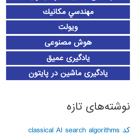
مهندسي مكانيك
ویولت
هوش مصنوعی
یادگیری عمیق
یادگیری ماشین در پایتون
نوشته‌های تازه
کد classical AI search algorithms