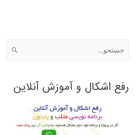
choice
ج
س
ت
رفع اشکال و آموزش آنلاین
ج
و
ب
ر