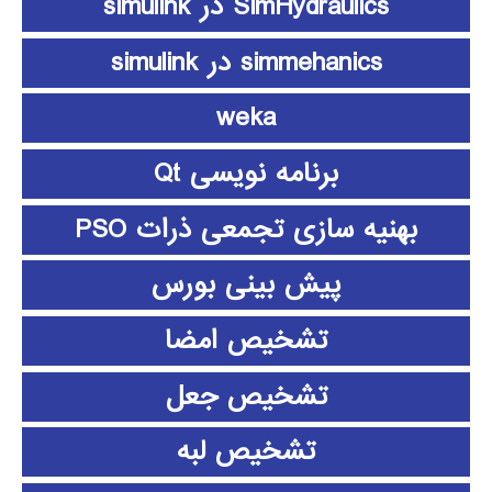
SimHydraulics در simulink
simmehanics در simulink
weka
برنامه نویسی Qt
بهنیه سازی تجمعی ذرات PSO
پیش بینی بورس
تشخیص امضا
تشخیص جعل
تشخیص لبه