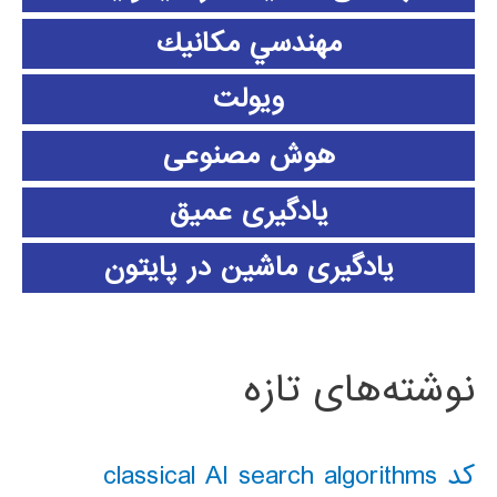
مهندسي مكانيك
ویولت
هوش مصنوعی
یادگیری عمیق
یادگیری ماشین در پایتون
نوشته‌های تازه
کد classical AI search algorithms