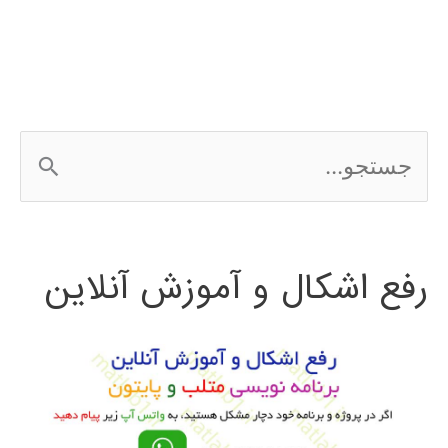
در
پایتون
ج
س
ت
رفع اشکال و آموزش آنلاین
ج
و
ب
ر