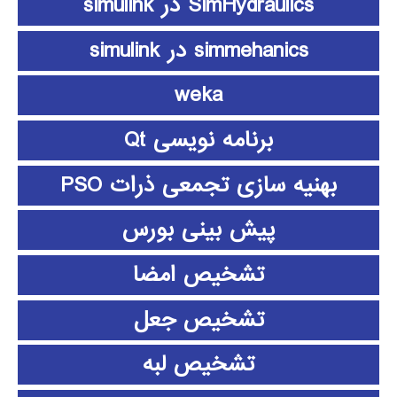
SimHydraulics در simulink
simmehanics در simulink
weka
برنامه نویسی Qt
بهنیه سازی تجمعی ذرات PSO
پیش بینی بورس
تشخیص امضا
تشخیص جعل
تشخیص لبه