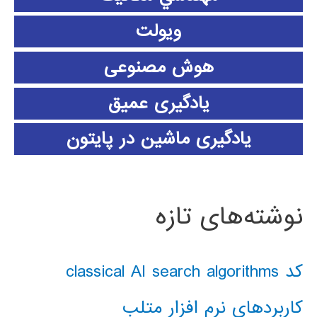
ویولت
هوش مصنوعی
یادگیری عمیق
یادگیری ماشین در پایتون
نوشته‌های تازه
کد classical AI search algorithms
کاربردهای نرم افزار متلب