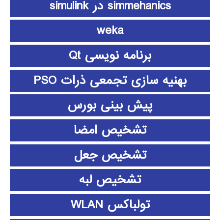
simmehanics در simulink
weka
برنامه نویسی Qt
بهنیه سازی تجمعی ذرات PSO
پیش بینی بورس
تشخیص امضا
تشخیص جعل
تشخیص لبه
تولباکس WLAN