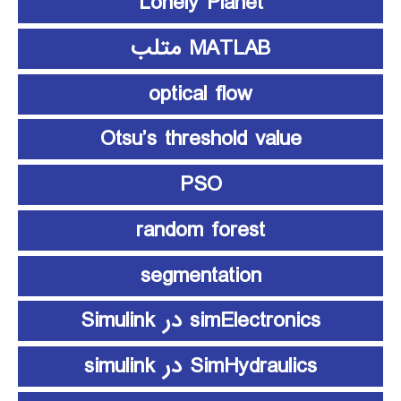
Lonely Planet
MATLAB متلب
optical flow
Otsu’s threshold value
PSO
random forest
segmentation
simElectronics در Simulink
SimHydraulics در simulink