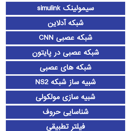
سیمولینک simulink
شبکه آدلاین
شبکه عصبی CNN
شبکه عصبی در پایتون
شبکه های عصبی
شبیه ساز شبکه NS2
شبیه سازی مولکولی
شناسایی حروف
فیلتر تطبیقی