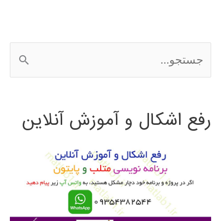
ج
س
ت
رفع اشکال و آموزش آنلاین
ج
و
ب
ر
ا