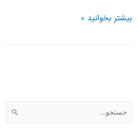
فیلم
بیشتر بخوانید »
آموزشی
پردازش
تصویر
در
متلب
MATLAB
ج
س
ت