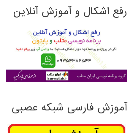
رفع اشکال و آموزش آنلاین
ج
و
ب
ر
ا
ی
:
آموزش فارسی شبکه عصبی