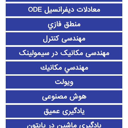
معادلات دیفرانسیل ODE
منطق فازي
مهندسی کنترل
مهندسی مکانیک در سیمولینک
مهندسي مكانيك
ویولت
هوش مصنوعی
یادگیری عمیق
یادگیری ماشین در پایتون