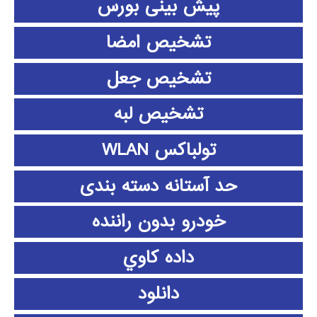
پیش بینی بورس
تشخیص امضا
تشخیص جعل
تشخیص لبه
تولباکس WLAN
حد آستانه دسته بندی
خودرو بدون راننده
داده كاوي
دانلود