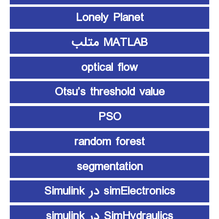
Lonely Planet
MATLAB متلب
optical flow
Otsu’s threshold value
PSO
random forest
segmentation
simElectronics در Simulink
SimHydraulics در simulink