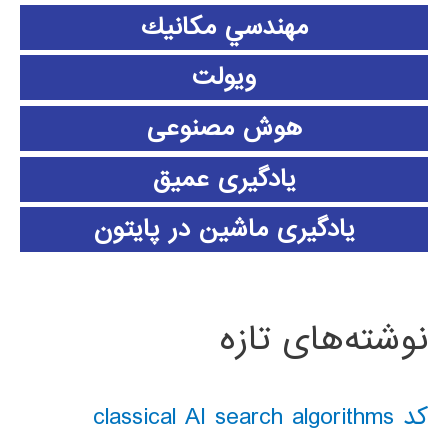
مهندسي مكانيك
ویولت
هوش مصنوعی
یادگیری عمیق
یادگیری ماشین در پایتون
نوشته‌های تازه
کد classical AI search algorithms