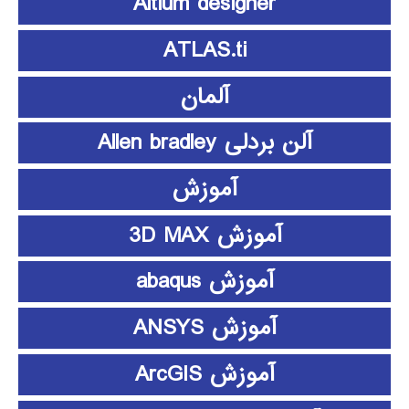
Altium designer
ATLAS.ti
آلمان
آلن بردلی Allen bradley
آموزش
آموزش 3D MAX
آموزش abaqus
آموزش ANSYS
آموزش ArcGIS