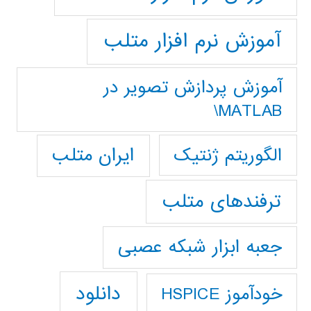
آموزش نرم افزار متلب
آموزش پردازش تصوير در
MATLAB\
ایران متلب
الگوریتم ژنتیک
ترفندهای متلب
جعبه ابزار شبکه عصبی
دانلود
خودآموز HSPICE