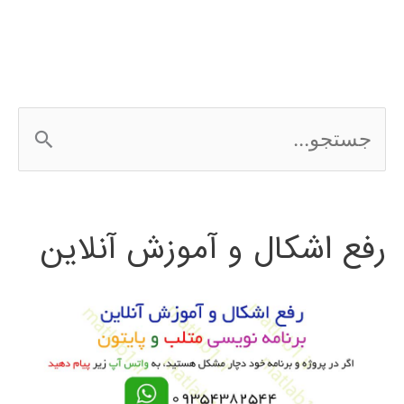
در
پایتون
ج
س
ت
رفع اشکال و آموزش آنلاین
ج
و
ب
ر