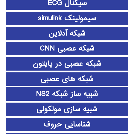
سیگنال ECG
سیمولینک simulink
شبکه آدلاین
شبکه عصبی CNN
شبکه عصبی در پایتون
شبکه های عصبی
شبیه ساز شبکه NS2
شبیه سازی مولکولی
شناسایی حروف