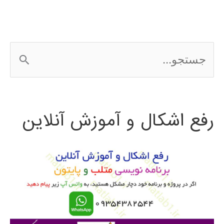
ج
س
ت
رفع اشکال و آموزش آنلاین
ج
و
ب
ر
ا