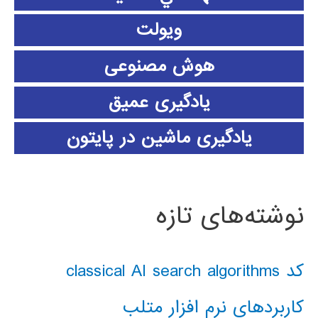
ویولت
هوش مصنوعی
یادگیری عمیق
یادگیری ماشین در پایتون
نوشته‌های تازه
کد classical AI search algorithms
کاربردهای نرم افزار متلب