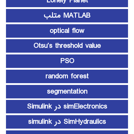
Lonely Planet
MATLAB متلب
optical flow
Otsu’s threshold value
PSO
random forest
segmentation
simElectronics در Simulink
SimHydraulics در simulink