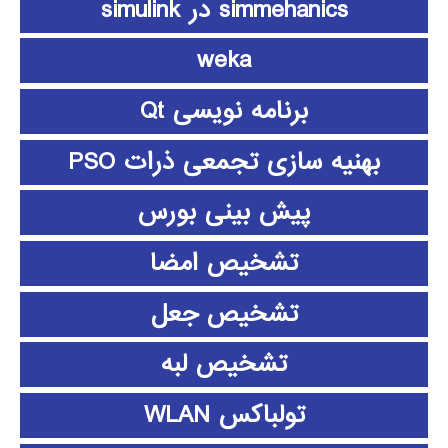
simmehanics در simulink
weka
برنامه نویسی Qt
بهنیه سازی تجمعی ذرات PSO
پیش بینی بورس
تشخیص امضا
تشخیص جعل
تشخیص لبه
تولباکس WLAN