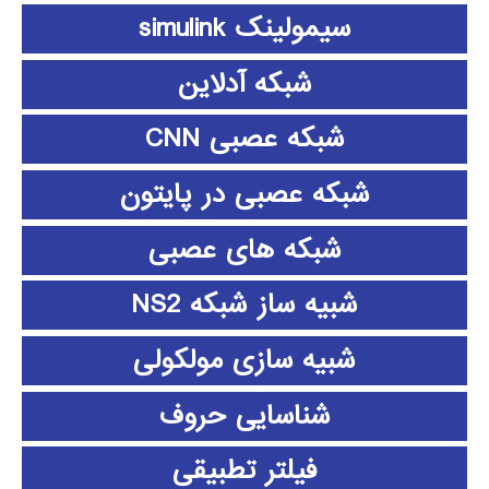
سیمولینک simulink
شبکه آدلاین
شبکه عصبی CNN
شبکه عصبی در پایتون
شبکه های عصبی
شبیه ساز شبکه NS2
شبیه سازی مولکولی
شناسایی حروف
فیلتر تطبیقی