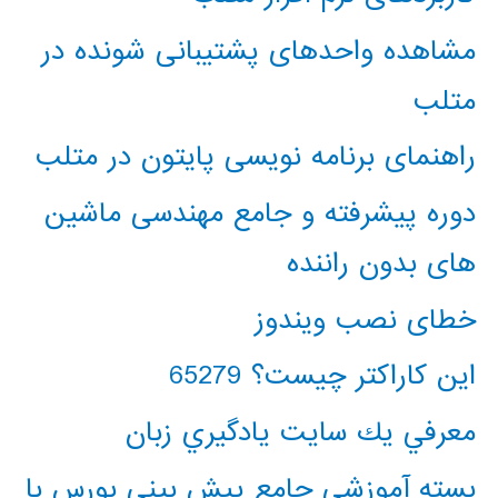
مشاهده واحدهای پشتیبانی شونده در
متلب
راهنمای برنامه نویسی پایتون در متلب
دوره پیشرفته و جامع مهندسی ماشین
های بدون راننده
خطای نصب ویندوز
این کاراکتر چیست؟ 65279
معرفي يك سايت يادگيري زبان
بسته آموزشی جامع پیش بینی بورس با