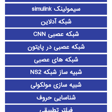
سیمولینک simulink
شبکه آدلاین
شبکه عصبی CNN
شبکه عصبی در پایتون
شبکه های عصبی
شبیه ساز شبکه NS2
شبیه سازی مولکولی
شناسایی حروف
فیلتر تطبیقی