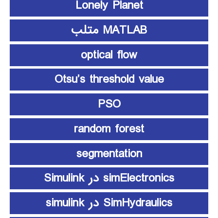
Lonely Planet
MATLAB متلب
optical flow
Otsu’s threshold value
PSO
random forest
segmentation
simElectronics در Simulink
SimHydraulics در simulink