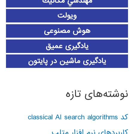
مهندسي مكانيك
ویولت
هوش مصنوعی
یادگیری عمیق
یادگیری ماشین در پایتون
نوشته‌های تازه
کد classical AI search algorithms
کاربردهای نرم افزار متلب