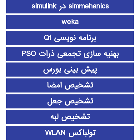
simmehanics در simulink
weka
برنامه نویسی Qt
بهنیه سازی تجمعی ذرات PSO
پیش بینی بورس
تشخیص امضا
تشخیص جعل
تشخیص لبه
تولباکس WLAN