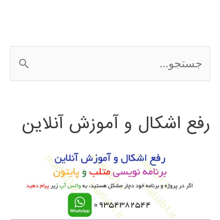
ج
س
ت
رفع اشکال و آموزش آنلاین
ج
و
ب
ر
ا