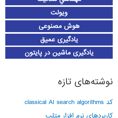
ویولت
هوش مصنوعی
یادگیری عمیق
یادگیری ماشین در پایتون
نوشته‌های تازه
کد classical AI search algorithms
کاربردهای نرم افزار متلب