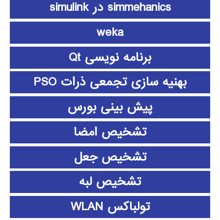
simmehanics در simulink
weka
برنامه نویسی Qt
بهنیه سازی تجمعی ذرات PSO
پیش بینی بورس
تشخیص امضا
تشخیص جعل
تشخیص لبه
تولباکس WLAN