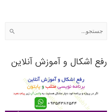
ج
س
ت
رفع اشکال و آموزش آنلاین
ج
و
ب
ر
ا