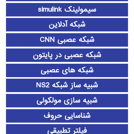
سیمولینک simulink
شبکه آدلاین
شبکه عصبی CNN
شبکه عصبی در پایتون
شبکه های عصبی
شبیه ساز شبکه NS2
شبیه سازی مولکولی
شناسایی حروف
فیلتر تطبیقی