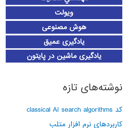
ویولت
هوش مصنوعی
یادگیری عمیق
یادگیری ماشین در پایتون
نوشته‌های تازه
کد classical AI search algorithms
کاربردهای نرم افزار متلب