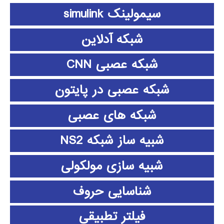
سیمولینک simulink
شبکه آدلاین
شبکه عصبی CNN
شبکه عصبی در پایتون
شبکه های عصبی
شبیه ساز شبکه NS2
شبیه سازی مولکولی
شناسایی حروف
فیلتر تطبیقی