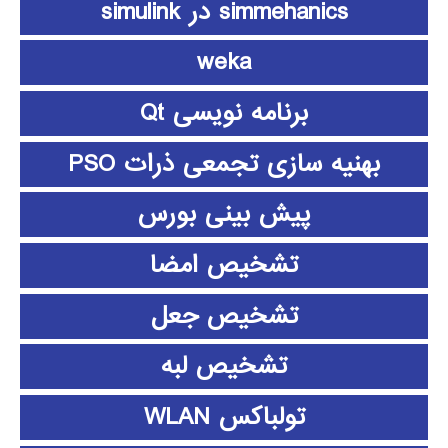
simmehanics در simulink
weka
برنامه نویسی Qt
بهنیه سازی تجمعی ذرات PSO
پیش بینی بورس
تشخیص امضا
تشخیص جعل
تشخیص لبه
تولباکس WLAN