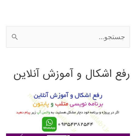
ج
س
ت
رفع اشکال و آموزش آنلاین
ج
و
ب
ر
ا