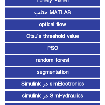
Lonely Planet
MATLAB متلب
optical flow
Otsu’s threshold value
PSO
random forest
segmentation
simElectronics در Simulink
SimHydraulics در simulink