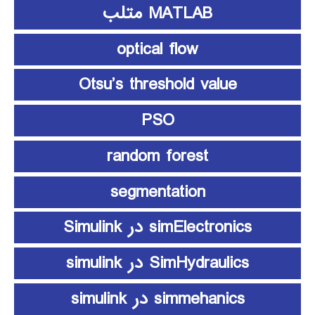
MATLAB متلب
optical flow
Otsu’s threshold value
PSO
random forest
segmentation
simElectronics در Simulink
SimHydraulics در simulink
simmehanics در simulink