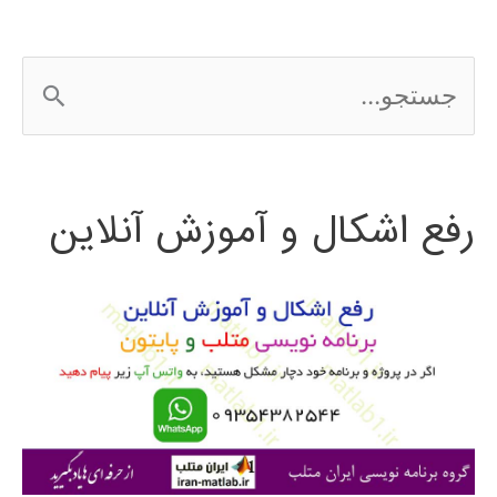
ج
س
ت
رفع اشکال و آموزش آنلاین
ج
و
ب
ر
ا
ی