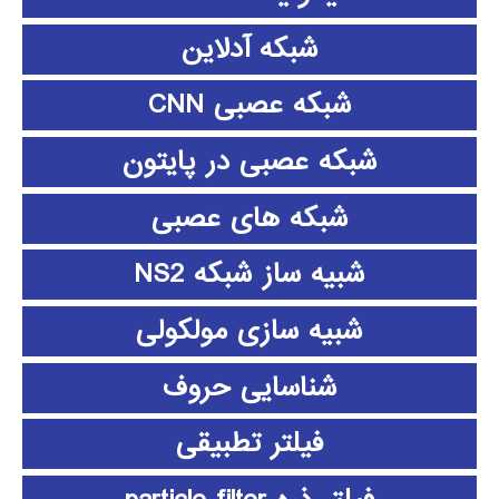
شبکه آدلاین
شبکه عصبی CNN
شبکه عصبی در پایتون
شبکه های عصبی
شبیه ساز شبکه NS2
شبیه سازی مولکولی
شناسایی حروف
فیلتر تطبیقی