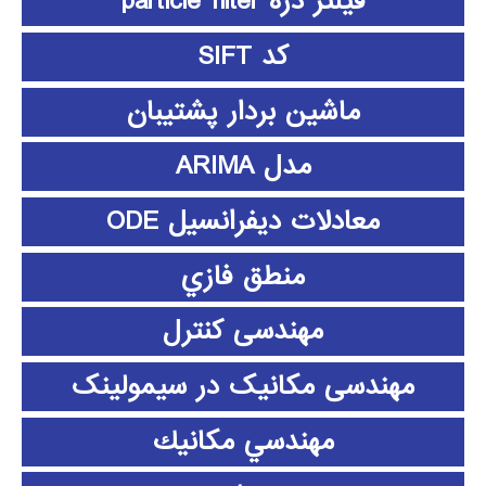
فیلتر ذره particle filter
کد SIFT
ماشین بردار پشتیبان
مدل ARIMA
معادلات دیفرانسیل ODE
منطق فازي
مهندسی کنترل
مهندسی مکانیک در سیمولینک
مهندسي مكانيك