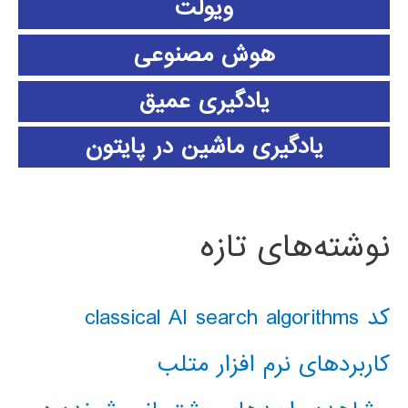
ویولت
هوش مصنوعی
یادگیری عمیق
یادگیری ماشین در پایتون
نوشته‌های تازه
کد classical AI search algorithms
کاربردهای نرم افزار متلب