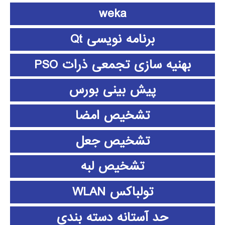
weka
برنامه نویسی Qt
بهنیه سازی تجمعی ذرات PSO
پیش بینی بورس
تشخیص امضا
تشخیص جعل
تشخیص لبه
تولباکس WLAN
حد آستانه دسته بندی