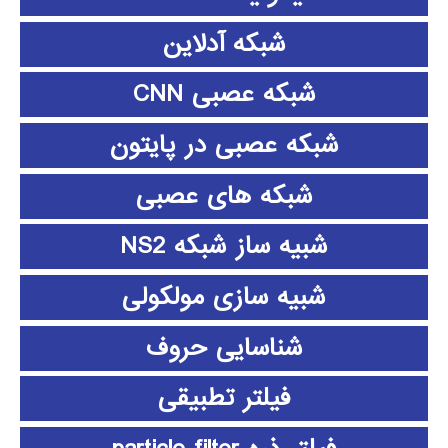
شبکه آدلاین
شبکه عصبی CNN
شبکه عصبی در پایتون
شبکه های عصبی
شبیه ساز شبکه NS2
شبیه سازی مولکولی
شناسایی حروف
فیلتر تطبیقی