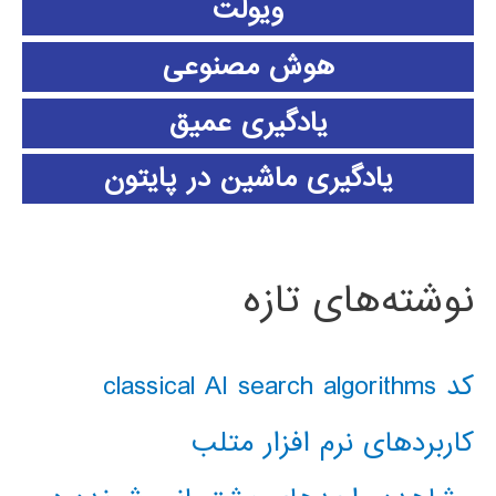
ویولت
هوش مصنوعی
یادگیری عمیق
یادگیری ماشین در پایتون
نوشته‌های تازه
کد classical AI search algorithms
کاربردهای نرم افزار متلب