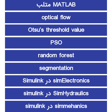
MATLAB متلب
optical flow
Otsu’s threshold value
PSO
random forest
segmentation
simElectronics در Simulink
SimHydraulics در simulink
simmehanics در simulink