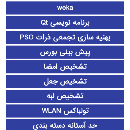
weka
برنامه نویسی Qt
بهنیه سازی تجمعی ذرات PSO
پیش بینی بورس
تشخیص امضا
تشخیص جعل
تشخیص لبه
تولباکس WLAN
حد آستانه دسته بندی