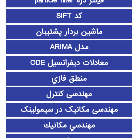
فیلتر ذره particle filter
کد SIFT
ماشین بردار پشتیبان
مدل ARIMA
معادلات دیفرانسیل ODE
منطق فازي
مهندسی کنترل
مهندسی مکانیک در سیمولینک
مهندسي مكانيك