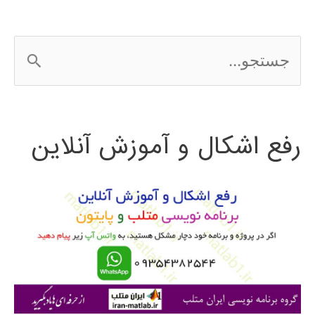
ج
س
ت
رفع اشکال و آموزش آنلاین
ج
و
ب
ر
ا
ی