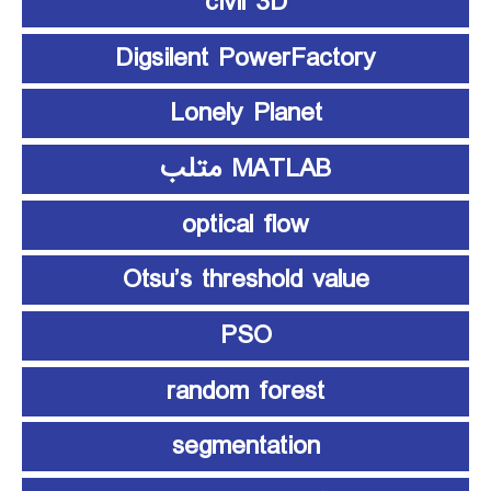
civil 3D
Digsilent PowerFactory
Lonely Planet
MATLAB متلب
optical flow
Otsu’s threshold value
PSO
random forest
segmentation