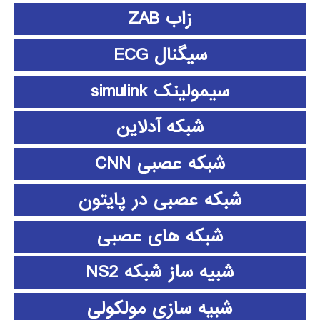
زاب ZAB
سیگنال ECG
سیمولینک simulink
شبکه آدلاین
شبکه عصبی CNN
شبکه عصبی در پایتون
شبکه های عصبی
شبیه ساز شبکه NS2
شبیه سازی مولکولی