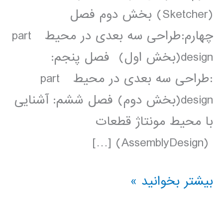
(Sketcher) بخش دوم فصل
چهارم:طراحی سه بعدی در محیط part
design(بخش اول) فصل پنجم:
:طراحی سه بعدی در محیط part
design(بخش دوم) فصل ششم: آشنایی
با محیط مونتاژ قطعات
(AssemblyDesign) […]
فیلم
بیشتر بخوانید »
آموزش