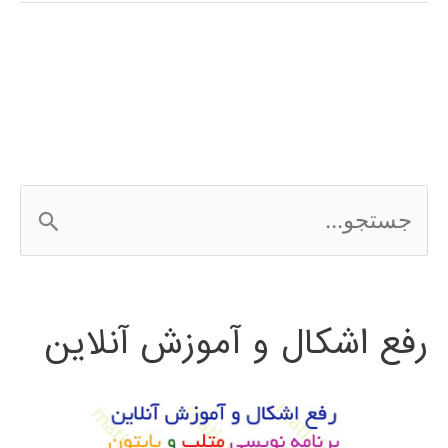
فارسی
نرم
افزار
CATIA
ج
س
ت
رفع اشکال و آموزش آنلاین
ج
و
ب