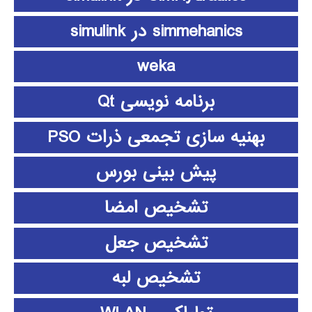
simmehanics در simulink
weka
برنامه نویسی Qt
بهنیه سازی تجمعی ذرات PSO
پیش بینی بورس
تشخیص امضا
تشخیص جعل
تشخیص لبه