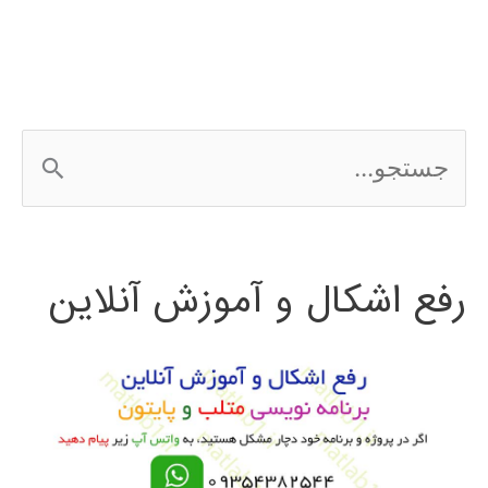
ج
س
ت
رفع اشکال و آموزش آنلاین
ج
و
ب
ر