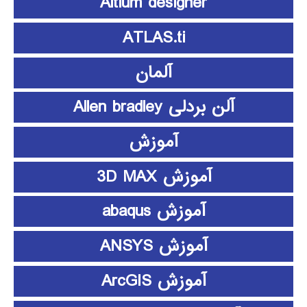
Altium designer
ATLAS.ti
آلمان
آلن بردلی Allen bradley
آموزش
آموزش 3D MAX
آموزش abaqus
آموزش ANSYS
آموزش ArcGIS