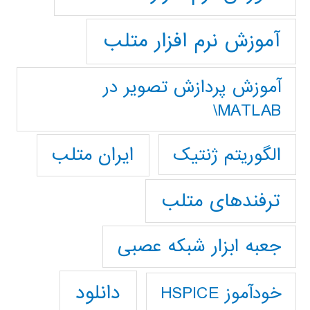
آموزش نرم افزار متلب
آموزش پردازش تصوير در
MATLAB\
ایران متلب
الگوریتم ژنتیک
ترفندهای متلب
جعبه ابزار شبکه عصبی
دانلود
خودآموز HSPICE