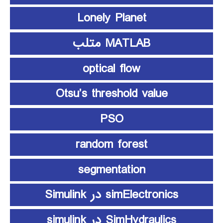
Lonely Planet
MATLAB متلب
optical flow
Otsu’s threshold value
PSO
random forest
segmentation
simElectronics در Simulink
SimHydraulics در simulink