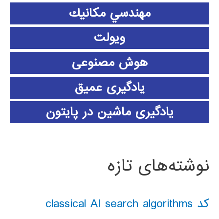
مهندسي مكانيك
ویولت
هوش مصنوعی
یادگیری عمیق
یادگیری ماشین در پایتون
نوشته‌های تازه
کد classical AI search algorithms