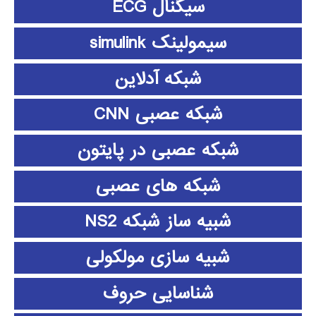
سیگنال ECG
سیمولینک simulink
شبکه آدلاین
شبکه عصبی CNN
شبکه عصبی در پایتون
شبکه های عصبی
شبیه ساز شبکه NS2
شبیه سازی مولکولی
شناسایی حروف