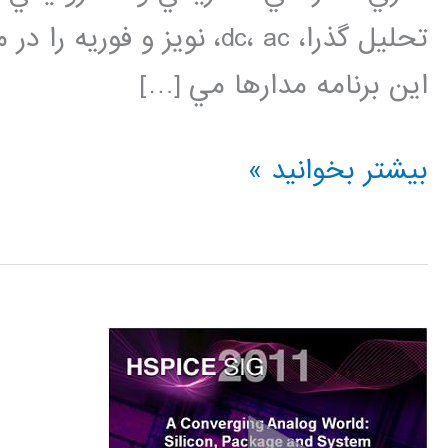
تحليل­ گذرا، dc، ac، نویز و
این برنامه مدارها مي […]
فیلم
بیشتر بخوانید »
آموزش
فارسی
HSPICE