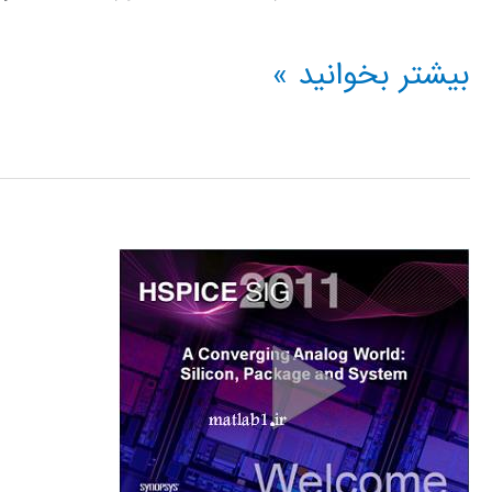
فیلم
بیشتر بخوانید »
آموزشی
نحوه
نصب
اچ
اس
پایس
(HSPICE)