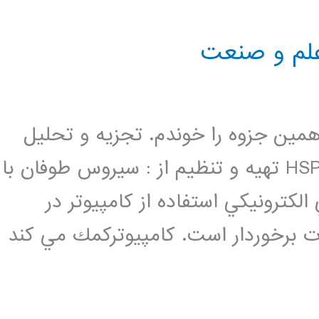
مین جزوه را خوندم. تجزيه و تحليل
مدارهاي الكتريكي و الكترونيكي با HSPICE تهيه و تنظيم از : سيروس طوفان با
كترونيكي استفاده از كامپيوتر در
رت برخوردار است. كامپيوتركمك مي كند