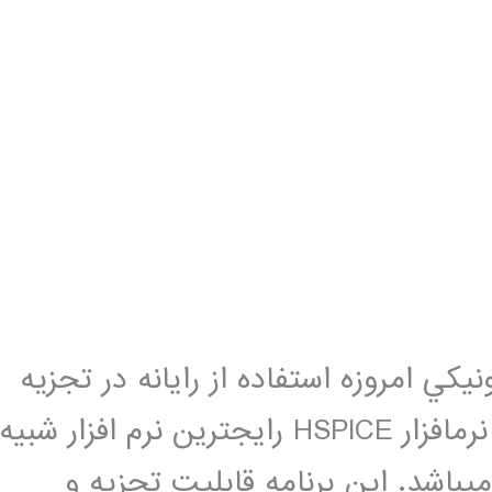
كي امروزه استفاده از رایانه در تجزيه
و تحليل آن­ها از ضرورت برخوردار است. نرم­افزار HSPICE رایج­ترین نرم­ افزار شبيه
­باشد. اين برنامه قابليت تجزيه و