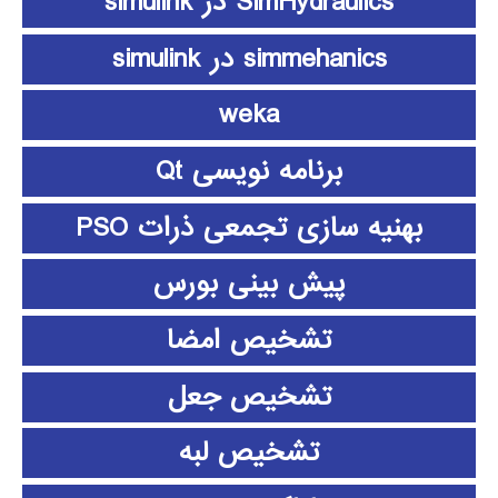
SimHydraulics در simulink
simmehanics در simulink
weka
برنامه نویسی Qt
بهنیه سازی تجمعی ذرات PSO
پیش بینی بورس
تشخیص امضا
تشخیص جعل
تشخیص لبه