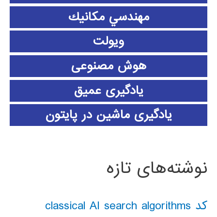
مهندسي مكانيك
ویولت
هوش مصنوعی
یادگیری عمیق
یادگیری ماشین در پایتون
نوشته‌های تازه
کد classical AI search algorithms