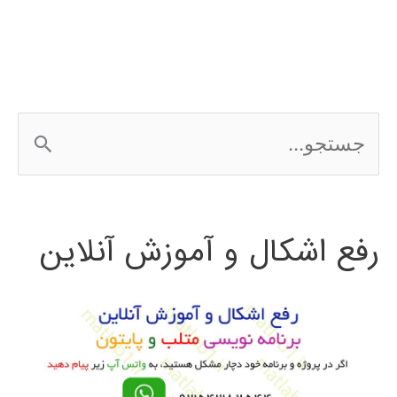
ج
س
ت
رفع اشکال و آموزش آنلاین
ج
و
ب
ر