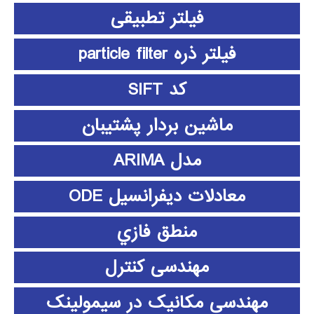
فیلتر تطبیقی
فیلتر ذره particle filter
کد SIFT
ماشین بردار پشتیبان
مدل ARIMA
معادلات دیفرانسیل ODE
منطق فازي
مهندسی کنترل
مهندسی مکانیک در سیمولینک