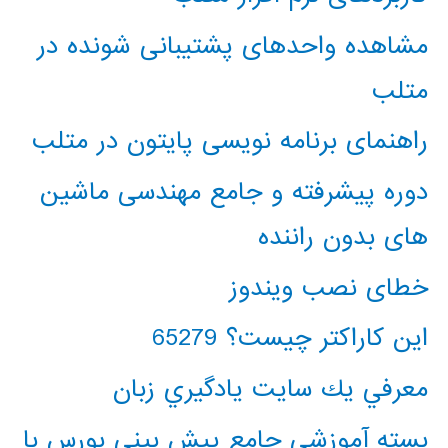
مشاهده واحدهای پشتیبانی شونده در
متلب
راهنمای برنامه نویسی پایتون در متلب
دوره پیشرفته و جامع مهندسی ماشین
های بدون راننده
خطای نصب ویندوز
این کاراکتر چیست؟ 65279
معرفي يك سايت يادگيري زبان
بسته آموزشی جامع پیش بینی بورس با