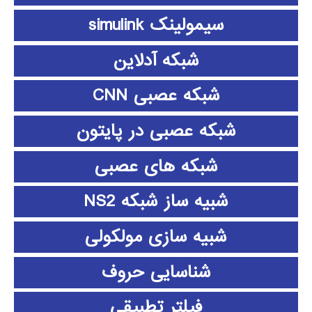
سیمولینک simulink
شبکه آدلاین
شبکه عصبی CNN
شبکه عصبی در پایتون
شبکه های عصبی
شبیه ساز شبکه NS2
شبیه سازی مولکولی
شناسایی حروف
فیلتر تطبیقی