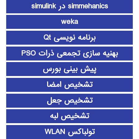
simmehanics در simulink
weka
برنامه نویسی Qt
بهنیه سازی تجمعی ذرات PSO
پیش بینی بورس
تشخیص امضا
تشخیص جعل
تشخیص لبه
تولباکس WLAN