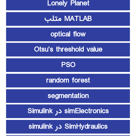
Lonely Planet
MATLAB متلب
optical flow
Otsu’s threshold value
PSO
random forest
segmentation
simElectronics در Simulink
SimHydraulics در simulink