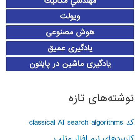
مهندسي مكانيك
ویولت
هوش مصنوعی
یادگیری عمیق
یادگیری ماشین در پایتون
نوشته‌های تازه
کد classical AI search algorithms
کاربردهای نرم افزار متلب