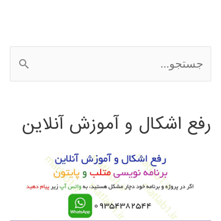
ج
س
ت
رفع اشکال و آموزش آنلاین
ج
و
ب
ر
ا