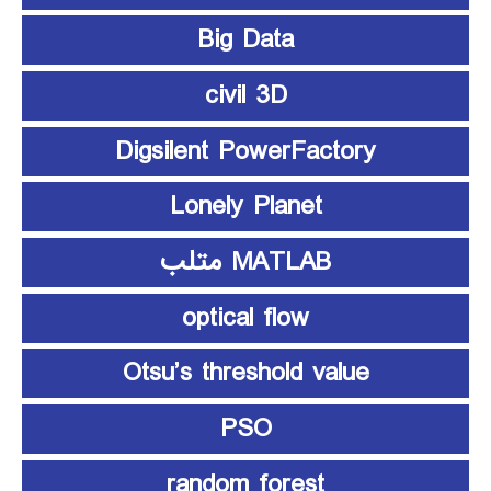
Big Data
civil 3D
Digsilent PowerFactory
Lonely Planet
MATLAB متلب
optical flow
Otsu’s threshold value
PSO
random forest