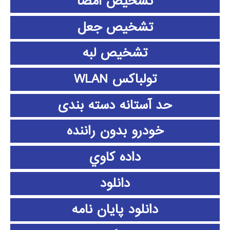
تشخیص امضا
تشخیص جعل
تشخیص لبه
تولباکس WLAN
حد آستانه دسته بندی
خودرو بدون راننده
داده كاوي
دانلود
دانلود پايان نامه