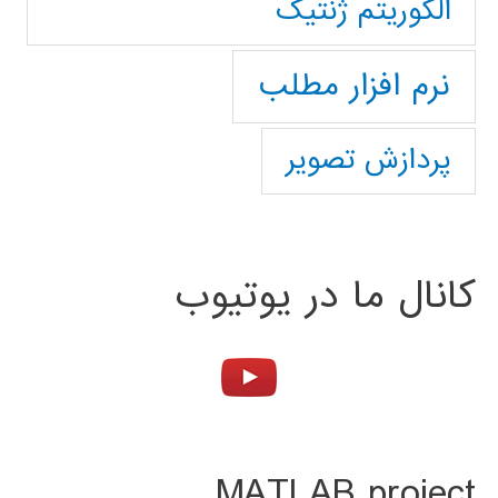
الگوریتم ژنتیک
نرم افزار مطلب
پردازش تصویر
کانال ما در یوتیوب
MATLAB project