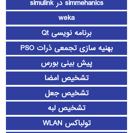
simmehanics در simulink
weka
برنامه نویسی Qt
بهنیه سازی تجمعی ذرات PSO
پیش بینی بورس
تشخیص امضا
تشخیص جعل
تشخیص لبه
تولباکس WLAN