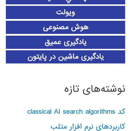
ویولت
هوش مصنوعی
یادگیری عمیق
یادگیری ماشین در پایتون
نوشته‌های تازه
کد classical AI search algorithms
کاربردهای نرم افزار متلب