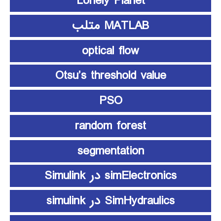
Lonely Planet
MATLAB متلب
optical flow
Otsu’s threshold value
PSO
random forest
segmentation
simElectronics در Simulink
SimHydraulics در simulink