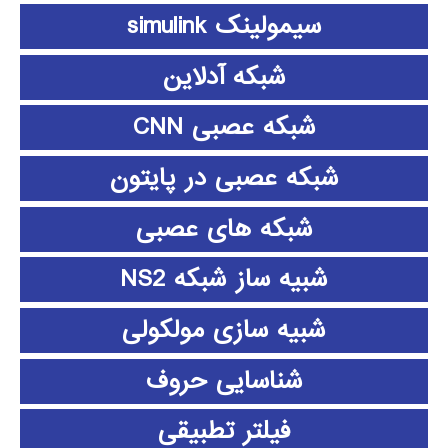
سیمولینک simulink
شبکه آدلاین
شبکه عصبی CNN
شبکه عصبی در پایتون
شبکه های عصبی
شبیه ساز شبکه NS2
شبیه سازی مولکولی
شناسایی حروف
فیلتر تطبیقی