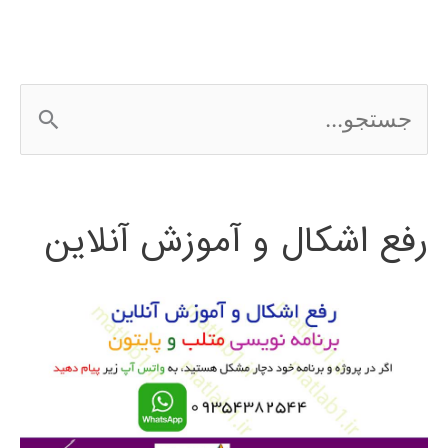
ج
س
ت
رفع اشکال و آموزش آنلاین
ج
و
ب
ر
ا