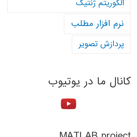
الگوریتم ژنتیک
نرم افزار مطلب
پردازش تصویر
کانال ما در یوتیوب
MATLAB project