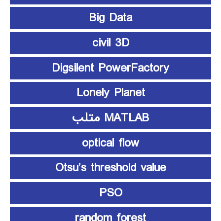
Big Data
civil 3D
Digsilent PowerFactory
Lonely Planet
MATLAB متلب
optical flow
Otsu’s threshold value
PSO
random forest