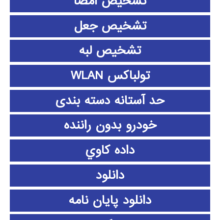
تشخیص امضا
تشخیص جعل
تشخیص لبه
تولباکس WLAN
حد آستانه دسته بندی
خودرو بدون راننده
داده كاوي
دانلود
دانلود پايان نامه