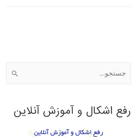
ویولت
چیست
؟
ج
س
ت
رفع اشکال و آموزش آنلاین
ج
و