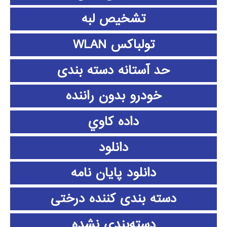
تشخیص لبه
تولباکس WLAN
حد آستانه دسته بندی
خودرو بدون راننده
داده كاوي
دانلود
دانلود پايان نامه
دسته بندی کننده درختی
دسته‌بندی نشده