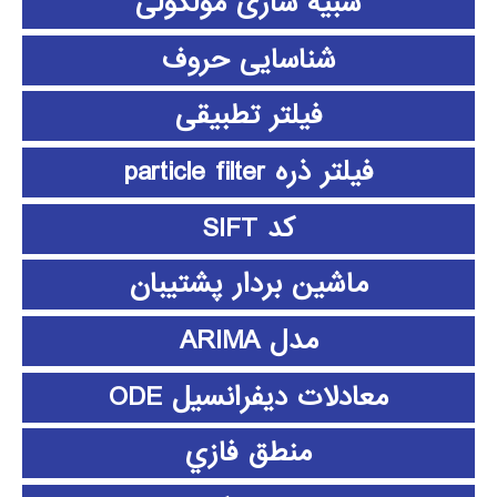
شبیه سازی مولکولی
شناسایی حروف
فیلتر تطبیقی
فیلتر ذره particle filter
کد SIFT
ماشین بردار پشتیبان
مدل ARIMA
معادلات دیفرانسیل ODE
منطق فازي