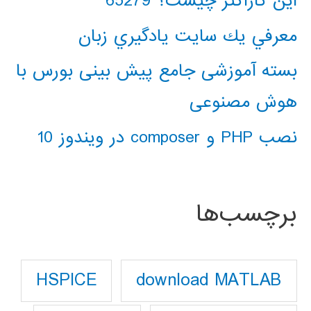
این کاراکتر چیست؟ 65279
معرفي يك سايت يادگيري زبان
بسته آموزشی جامع پیش بینی بورس با
هوش مصنوعی
نصب PHP و composer در ویندوز 10
برچسب‌ها
download MATLAB
HSPICE