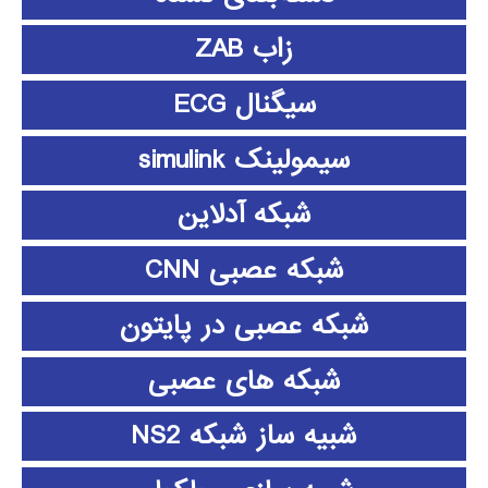
زاب ZAB
سیگنال ECG
سیمولینک simulink
شبکه آدلاین
شبکه عصبی CNN
شبکه عصبی در پایتون
شبکه های عصبی
شبیه ساز شبکه NS2