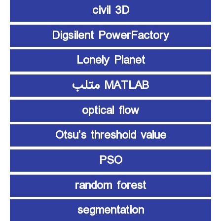
civil 3D
Digsilent PowerFactory
Lonely Planet
MATLAB متلب
optical flow
Otsu’s threshold value
PSO
random forest
segmentation