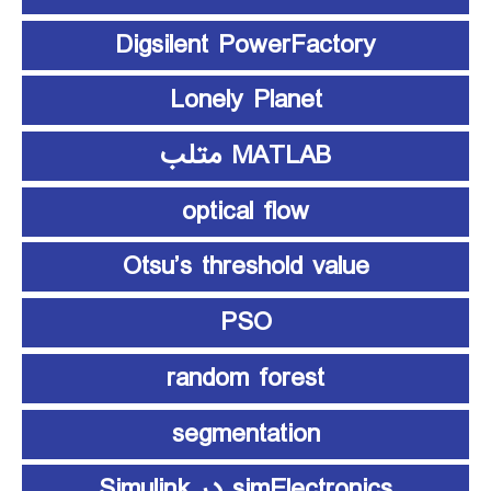
Digsilent PowerFactory
Lonely Planet
MATLAB متلب
optical flow
Otsu’s threshold value
PSO
random forest
segmentation
simElectronics در Simulink