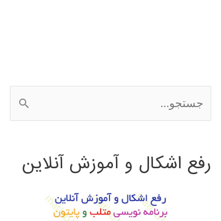
خودرو
با
متلب
ADVISOR
ج
س
ت
رفع اشکال و آموزش آنلاین
ج
و
ب