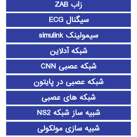
زاب ZAB
سیگنال ECG
سیمولینک simulink
شبکه آدلاین
شبکه عصبی CNN
شبکه عصبی در پایتون
شبکه های عصبی
شبیه ساز شبکه NS2
شبیه سازی مولکولی