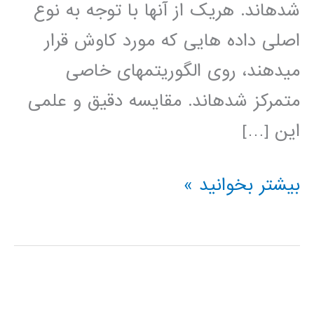
شده­اند. هريک از آنها با توجه به نوع
اصلی داده هايی که مورد کاوش قرار
مي­دهند، روی الگوريتمهای خاصی
متمرکز شده­اند. مقايسه دقيق و علمی
اين […]
دانلود
بیشتر بخوانید »
فیلم
آموزش
فارسی
نرم