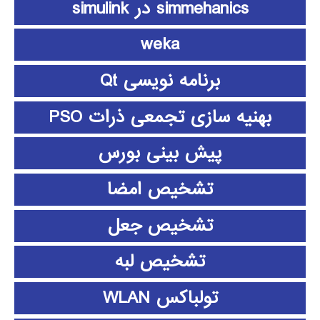
simmehanics در simulink
weka
برنامه نویسی Qt
بهنیه سازی تجمعی ذرات PSO
پیش بینی بورس
تشخیص امضا
تشخیص جعل
تشخیص لبه
تولباکس WLAN