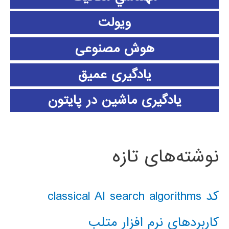
ویولت
هوش مصنوعی
یادگیری عمیق
یادگیری ماشین در پایتون
نوشته‌های تازه
کد classical AI search algorithms
کاربردهای نرم افزار متلب