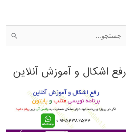
افزار
weka
ج
س
ت
رفع اشکال و آموزش آنلاین
ج
و
ب
ر
ا