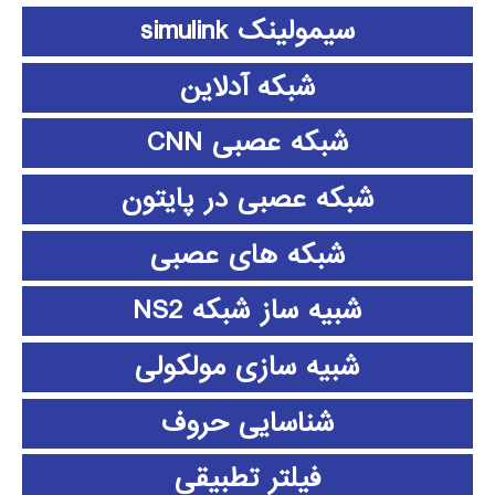
سیمولینک simulink
شبکه آدلاین
شبکه عصبی CNN
شبکه عصبی در پایتون
شبکه های عصبی
شبیه ساز شبکه NS2
شبیه سازی مولکولی
شناسایی حروف
فیلتر تطبیقی