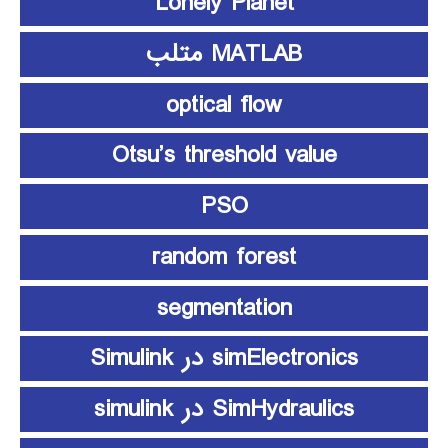
Lonely Planet
MATLAB متلب
optical flow
Otsu’s threshold value
PSO
random forest
segmentation
simElectronics در Simulink
SimHydraulics در simulink