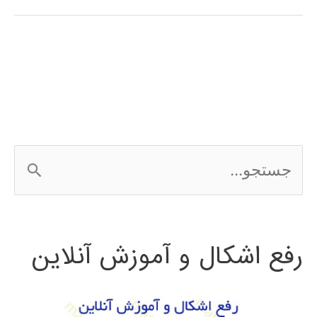
(preprocessing)
داده
در
پایتون
ج
س
ت
رفع اشکال و آموزش آنلاین
ج
و