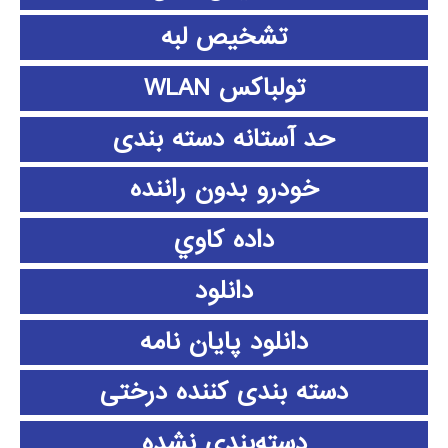
تشخیص لبه
تولباکس WLAN
حد آستانه دسته بندی
خودرو بدون راننده
داده كاوي
دانلود
دانلود پايان نامه
دسته بندی کننده درختی
دسته‌بندی نشده