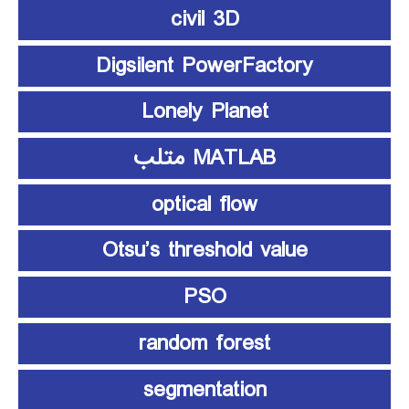
civil 3D
Digsilent PowerFactory
Lonely Planet
MATLAB متلب
optical flow
Otsu’s threshold value
PSO
random forest
segmentation