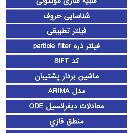
شبیه سازی مولکولی
شناسایی حروف
فیلتر تطبیقی
فیلتر ذره particle filter
کد SIFT
ماشین بردار پشتیبان
مدل ARIMA
معادلات دیفرانسیل ODE
منطق فازي