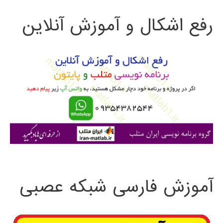
ت
پنهان
رفع اشکال و آموزش آنلاین
ج
از
و
داده
ها
ب
ر
ا
ی
:
آموزش فارسی شبکه عصبی