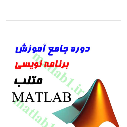
–
تشخیص
کلمه
دستنویس
و
تایپی
با
بردار
ویژگی
و