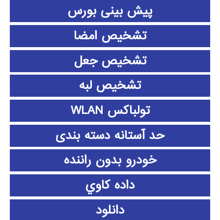
پیش بینی بورس
تشخیص امضا
تشخیص جعل
تشخیص لبه
تولباکس WLAN
حد آستانه دسته بندی
خودرو بدون راننده
داده كاوي
دانلود