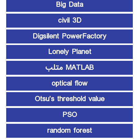
Big Data
civil 3D
Digsilent PowerFactory
Lonely Planet
MATLAB متلب
optical flow
Otsu’s threshold value
PSO
random forest