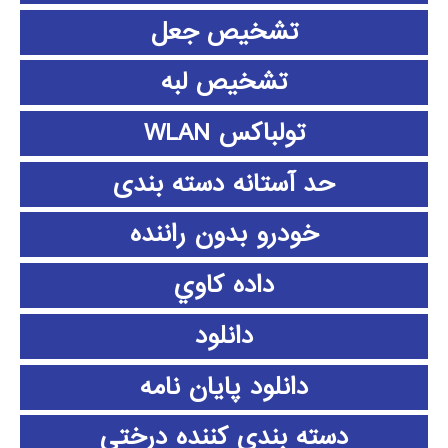
تشخیص جعل
تشخیص لبه
تولباکس WLAN
حد آستانه دسته بندی
خودرو بدون راننده
داده كاوي
دانلود
دانلود پايان نامه
دسته بندی کننده درختی