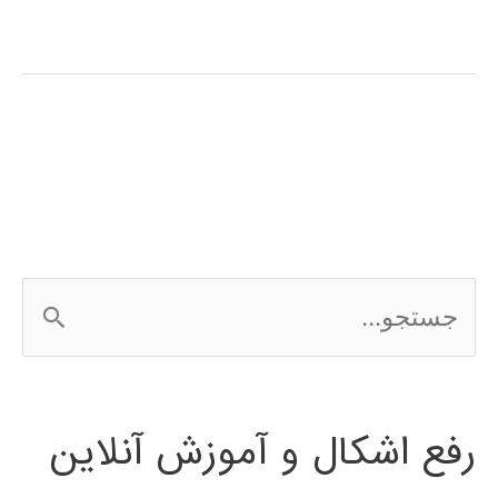
فارسی
نرم
افزار
اتوماسیون
صنعتی
Automation
ج
studio
س
ت
رفع اشکال و آموزش آنلاین
ج