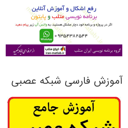
و
ب
ر
ا
ی
:
آموزش فارسی شبکه عصبی