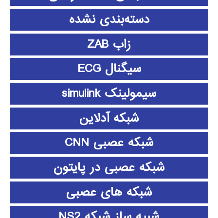
دسته‌بندی نشده
زاب ZAB
سیگنال ECG
سیمولینک simulink
شبکه آدلاین
شبکه عصبی CNN
شبکه عصبی در پایتون
شبکه های عصبی
شبیه ساز شبکه NS2