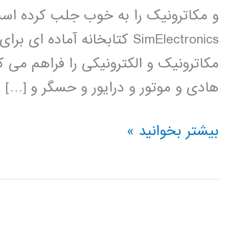
SimElectronics کتابخانه آم
مکاترونیک و الکترونیکی را فراهم می ک
هادی و موتور و درایور و حسگر و […]
فیلم
بیشتر بخوانید »
آموزشی
simElectronics
در
simulink