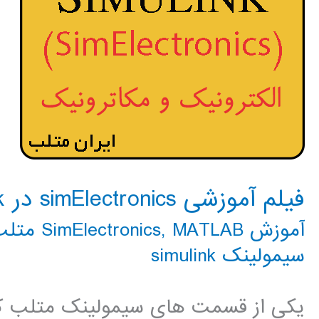
فیلم آموزشی simElectronics در simulink
آموزش SimElectronics
MATLAB متلب
,
سیمولینک simulink
یکی از قسمت های سیمولینک متلب که