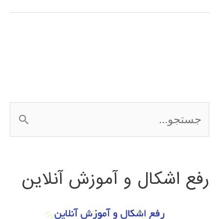
آموزش
فارسی
الگوریتم
ژنتیک
در
ج
متلب
س
MATLAB
ت
رفع اشکال و آموزش آنلاین
ج
و