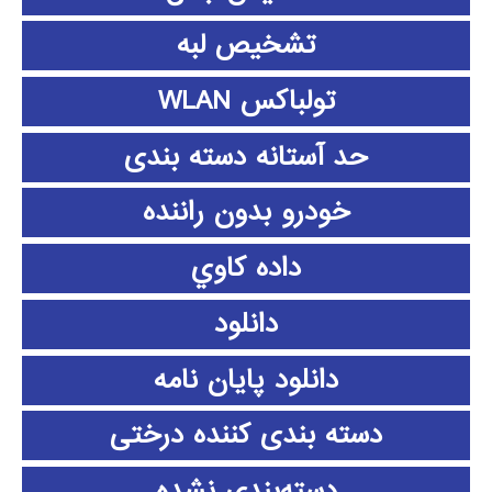
تشخیص لبه
تولباکس WLAN
حد آستانه دسته بندی
خودرو بدون راننده
داده كاوي
دانلود
دانلود پايان نامه
دسته بندی کننده درختی
دسته‌بندی نشده