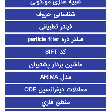
شبیه سازی مولکولی
شناسایی حروف
فیلتر تطبیقی
فیلتر ذره particle filter
کد SIFT
ماشین بردار پشتیبان
مدل ARIMA
معادلات دیفرانسیل ODE
منطق فازي