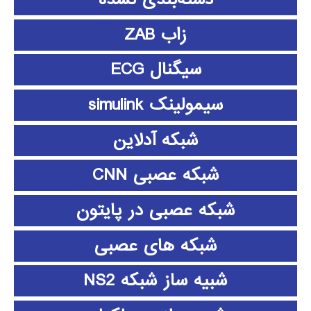
زاب ZAB
سیگنال ECG
سیمولینک simulink
شبکه آدلاین
شبکه عصبی CNN
شبکه عصبی در پایتون
شبکه های عصبی
شبیه ساز شبکه NS2