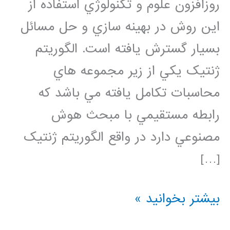
روزافزون علوم و تکنولوژي استفاده از
اين روش در بهينه سازي و حل مسائل
بسيار گسترش يافته است. الگوريتم
ژنتيک يکي از زير مجموعه هاي
محاسبات تکامل يافته مي باشد که
رابطه مستقيمي با مبحث هوش
مصنوعي دارد در واقع الگوريتم ژنتيک
[…]
فیلم
بیشتر بخوانید »
جامع