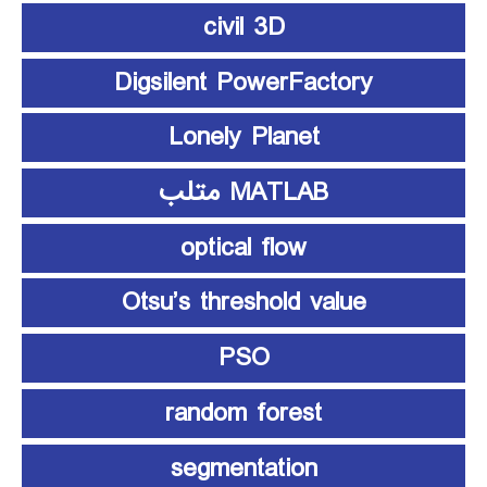
civil 3D
Digsilent PowerFactory
Lonely Planet
MATLAB متلب
optical flow
Otsu’s threshold value
PSO
random forest
segmentation