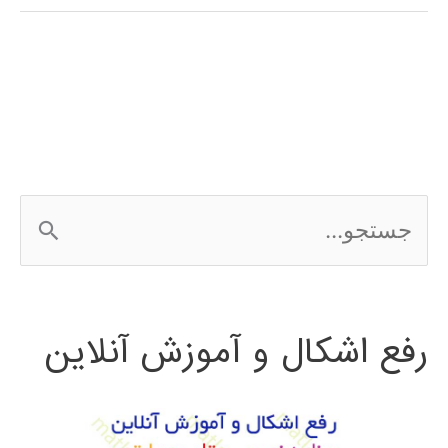
(clustering)
در
پایتون
ج
س
ت
رفع اشکال و آموزش آنلاین
ج
و
ب