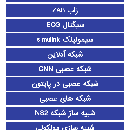
زاب ZAB
سیگنال ECG
سیمولینک simulink
شبکه آدلاین
شبکه عصبی CNN
شبکه عصبی در پایتون
شبکه های عصبی
شبیه ساز شبکه NS2
شبیه سازی مولکولی