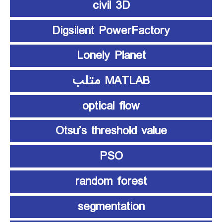
civil 3D
Digsilent PowerFactory
Lonely Planet
MATLAB متلب
optical flow
Otsu’s threshold value
PSO
random forest
segmentation