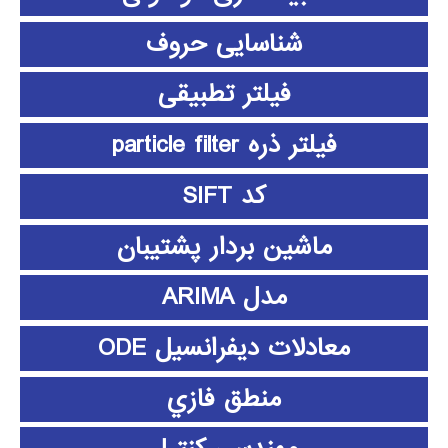
شناسایی حروف
فیلتر تطبیقی
فیلتر ذره particle filter
کد SIFT
ماشین بردار پشتیبان
مدل ARIMA
معادلات دیفرانسیل ODE
منطق فازي