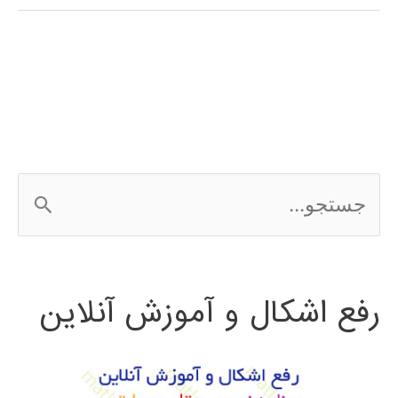
(Decision
Tree)
در
پایتون
ج
س
ت
رفع اشکال و آموزش آنلاین
ج
و
ب