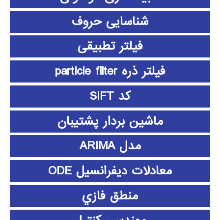
شناسایی حروف
فیلتر تطبیقی
فیلتر ذره particle filter
کد SIFT
ماشین بردار پشتیبان
مدل ARIMA
معادلات دیفرانسیل ODE
منطق فازي