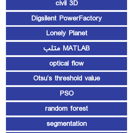
civil 3D
Digsilent PowerFactory
Lonely Planet
MATLAB متلب
optical flow
Otsu’s threshold value
PSO
random forest
segmentation