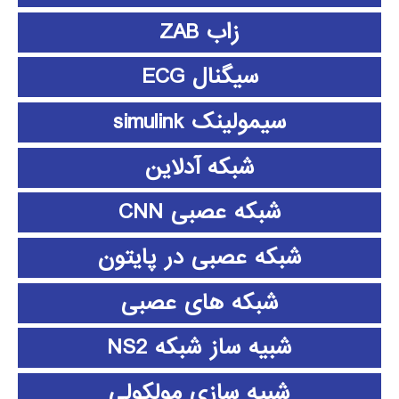
زاب ZAB
سیگنال ECG
سیمولینک simulink
شبکه آدلاین
شبکه عصبی CNN
شبکه عصبی در پایتون
شبکه های عصبی
شبیه ساز شبکه NS2
شبیه سازی مولکولی