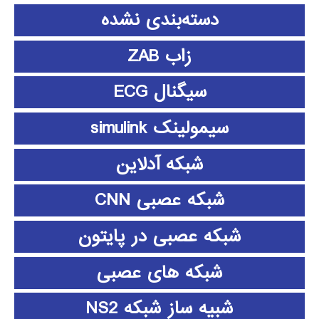
دسته‌بندی نشده
زاب ZAB
سیگنال ECG
سیمولینک simulink
شبکه آدلاین
شبکه عصبی CNN
شبکه عصبی در پایتون
شبکه های عصبی
شبیه ساز شبکه NS2