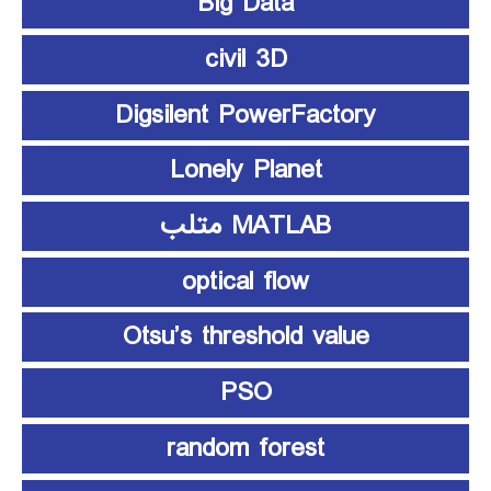
Big Data
civil 3D
Digsilent PowerFactory
Lonely Planet
MATLAB متلب
optical flow
Otsu’s threshold value
PSO
random forest