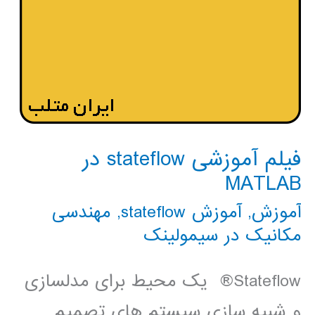
فیلم آموزشی stateflow در
MATLAB
آموزش
,
آموزش stateflow
,
مهندسی
مکانیک در سیمولینک
Stateflow® یک محیط برای مدلسازی
و شبیه سازی سیستم های تصمیم