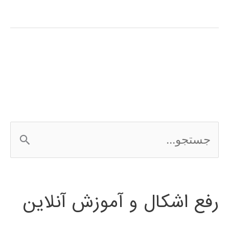
آموزشی
stateflow
در
MATLAB
ج
س
ت
رفع اشکال و آموزش آنلاین
ج
و