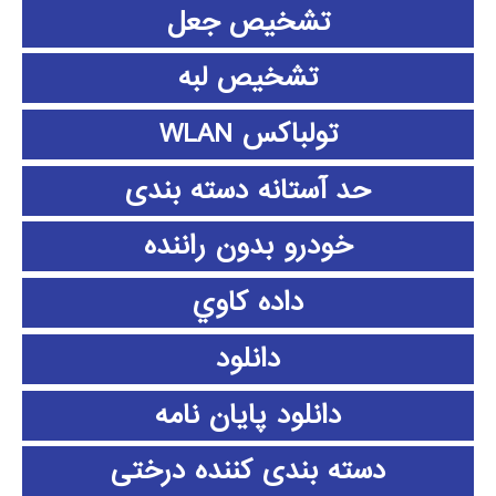
تشخیص جعل
تشخیص لبه
تولباکس WLAN
حد آستانه دسته بندی
خودرو بدون راننده
داده كاوي
دانلود
دانلود پايان نامه
دسته بندی کننده درختی