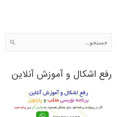
ج
س
ت
رفع اشکال و آموزش آنلاین
ج
و
ب
ر