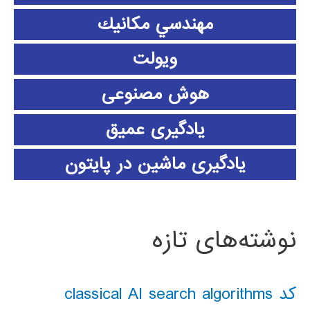
مهندسي مكانيك
ویولت
هوش مصنوعی
یادگیری عمیق
یادگیری ماشین در پایتون
نوشته‌های تازه
کد classical AI search algorithms