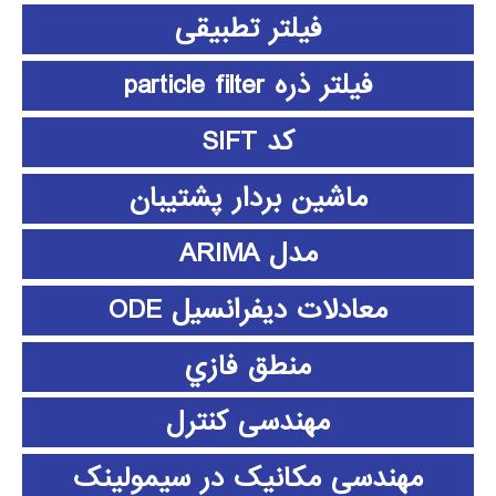
فیلتر تطبیقی
فیلتر ذره particle filter
کد SIFT
ماشین بردار پشتیبان
مدل ARIMA
معادلات دیفرانسیل ODE
منطق فازي
مهندسی کنترل
مهندسی مکانیک در سیمولینک