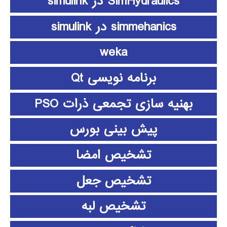
SimHydraulics در simulink
simmehanics در simulink
weka
برنامه نویسی Qt
بهنیه سازی تجمعی ذرات PSO
پیش بینی بورس
تشخیص امضا
تشخیص جعل
تشخیص لبه