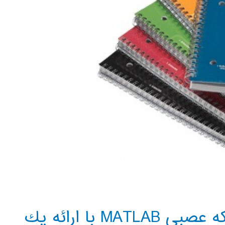
آموزش استفاده از جعبه ابزار شبكه عصبي MATLAB با ارائه يك