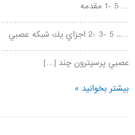
… 5 -1 مقدمه
……………………………………………
….. 5 -3 -2 اجزاي يك شبكه عصبي
عصبي پرسپترون چند […]
آموزش
بیشتر بخوانید »
استفاده
از
جعبه