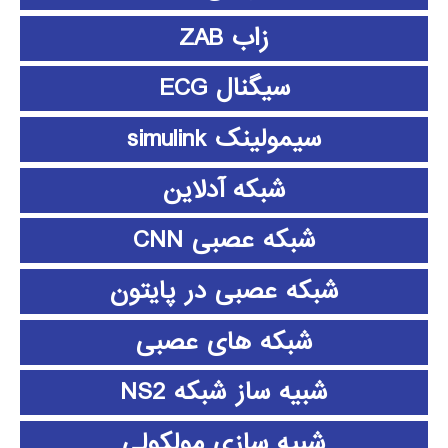
زاب ZAB
سیگنال ECG
سیمولینک simulink
شبکه آدلاین
شبکه عصبی CNN
شبکه عصبی در پایتون
شبکه های عصبی
شبیه ساز شبکه NS2
شبیه سازی مولکولی