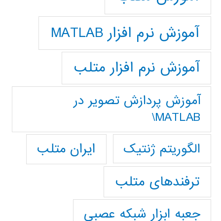
آموزش نرم افزار MATLAB
آموزش نرم افزار متلب
آموزش پردازش تصوير در
MATLAB\
ایران متلب
الگوریتم ژنتیک
ترفندهای متلب
جعبه ابزار شبکه عصبی