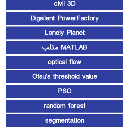
civil 3D
Digsilent PowerFactory
Lonely Planet
MATLAB متلب
optical flow
Otsu’s threshold value
PSO
random forest
segmentation