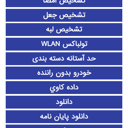
تشخیص امضا
تشخیص جعل
تشخیص لبه
تولباکس WLAN
حد آستانه دسته بندی
خودرو بدون راننده
داده كاوي
دانلود
دانلود پايان نامه