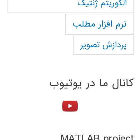
الگوریتم ژنتیک
نرم افزار مطلب
پردازش تصویر
کانال ما در یوتیوب
MATLAB project