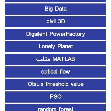
Big Data
civil 3D
Digsilent PowerFactory
Lonely Planet
MATLAB متلب
optical flow
Otsu’s threshold value
PSO
random forest