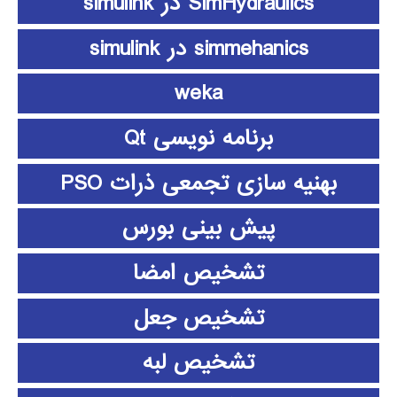
SimHydraulics در simulink
simmehanics در simulink
weka
برنامه نویسی Qt
بهنیه سازی تجمعی ذرات PSO
پیش بینی بورس
تشخیص امضا
تشخیص جعل
تشخیص لبه