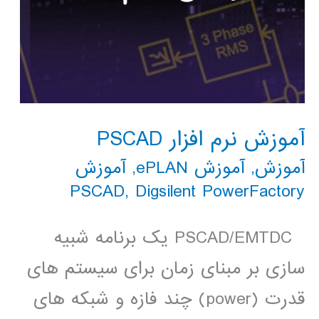
آموزش نرم افزار PSCAD
آموزش
,
آموزش ePLAN
,
آموزش
PSCAD
,
Digsilent PowerFactory
PSCAD/EMTDC یک برنامه شبیه
سازی بر مبنای زمان برای سیستم های
قدرت (power) چند فازه و شبکه های