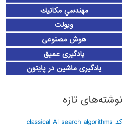
مهندسي مكانيك
ویولت
هوش مصنوعی
یادگیری عمیق
یادگیری ماشین در پایتون
نوشته‌های تازه
کد classical AI search algorithms