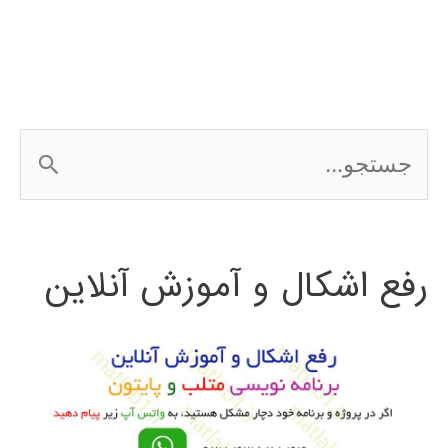
ج
س
ت
رفع اشکال و آموزش آنلاین
ج
و
ب
ر