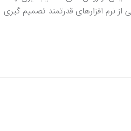
است. نرم افزار expert choice یکی از نرم افزارهای قدرتمند تصمیم گیری