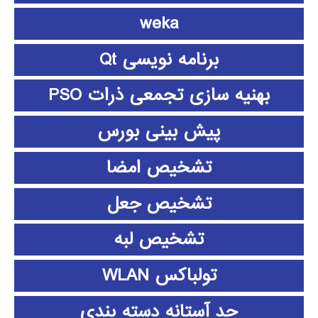
weka
برنامه نویسی Qt
بهنیه سازی تجمعی ذرات PSO
پیش بینی بورس
تشخیص امضا
تشخیص جعل
تشخیص لبه
تولباکس WLAN
حد آستانه دسته بندی