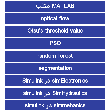
MATLAB متلب
optical flow
Otsu’s threshold value
PSO
random forest
segmentation
simElectronics در Simulink
SimHydraulics در simulink
simmehanics در simulink