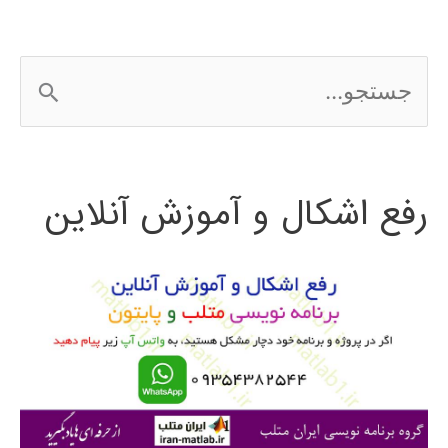
EDIUS
ج
س
ت
رفع اشکال و آموزش آنلاین
ج
و
ب
ر
ا
ی