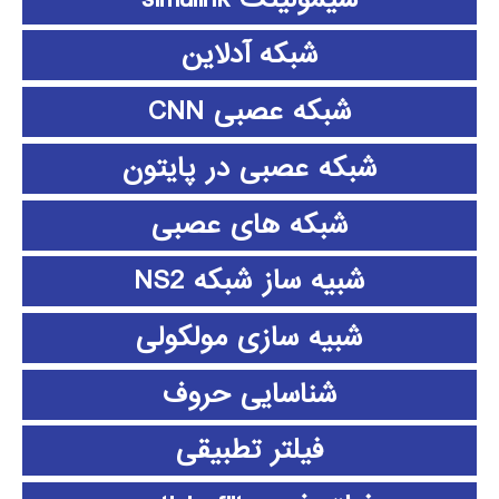
شبکه آدلاین
شبکه عصبی CNN
شبکه عصبی در پایتون
شبکه های عصبی
شبیه ساز شبکه NS2
شبیه سازی مولکولی
شناسایی حروف
فیلتر تطبیقی