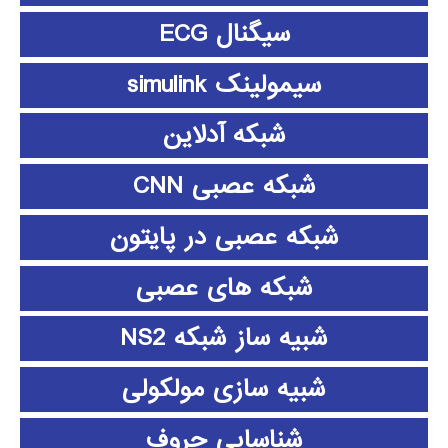
سیگنال ECG
سیمولینک simulink
شبکه آدلاین
شبکه عصبی CNN
شبکه عصبی در پایتون
شبکه های عصبی
شبیه ساز شبکه NS2
شبیه سازی مولکولی
شناسایی حروف