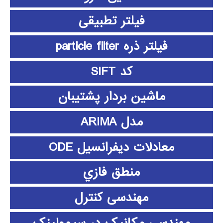
فیلتر تطبیقی
فیلتر ذره particle filter
کد SIFT
ماشین بردار پشتیبان
مدل ARIMA
معادلات دیفرانسیل ODE
منطق فازي
مهندسی کنترل
مهندسی مکانیک در سیمولینک