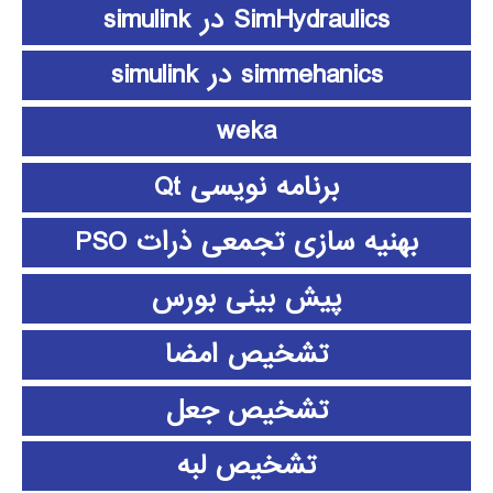
SimHydraulics در simulink
simmehanics در simulink
weka
برنامه نویسی Qt
بهنیه سازی تجمعی ذرات PSO
پیش بینی بورس
تشخیص امضا
تشخیص جعل
تشخیص لبه