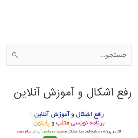
نرم
افزار
ETABS
ج
س
ت
رفع اشکال و آموزش آنلاین
ج
و
ب
ر