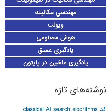
مهندسي مكانيك
ویولت
هوش مصنوعی
یادگیری عمیق
یادگیری ماشین در پایتون
نوشته‌های تازه
کد classical AI search algorithms