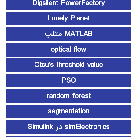
Digsilent PowerFactory
Lonely Planet
MATLAB متلب
optical flow
Otsu’s threshold value
PSO
random forest
segmentation
simElectronics در Simulink