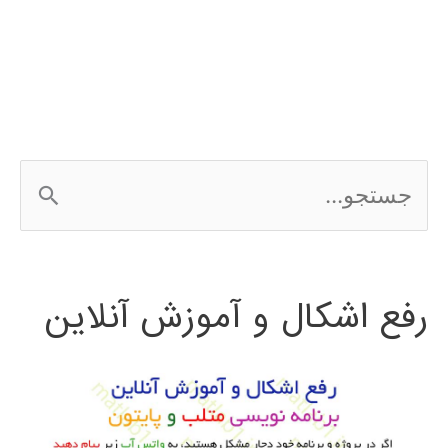
پایتون
ج
س
ت
رفع اشکال و آموزش آنلاین
ج
و
ب