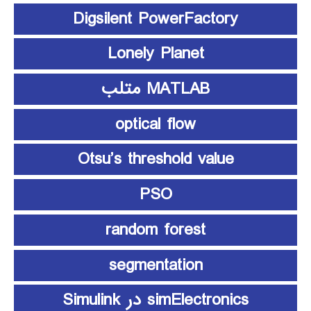
Digsilent PowerFactory
Lonely Planet
MATLAB متلب
optical flow
Otsu’s threshold value
PSO
random forest
segmentation
simElectronics در Simulink