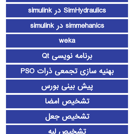
SimHydraulics در simulink
simmehanics در simulink
weka
برنامه نویسی Qt
بهنیه سازی تجمعی ذرات PSO
پیش بینی بورس
تشخیص امضا
تشخیص جعل
تشخیص لبه