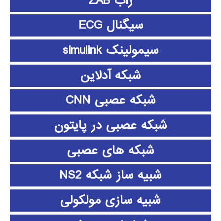
زاب ZAB
سیگنال ECG
سیمولینک simulink
شبکه آدلاین
شبکه عصبی CNN
شبکه عصبی در پایتون
شبکه های عصبی
شبیه ساز شبکه NS2
شبیه سازی مولکولی