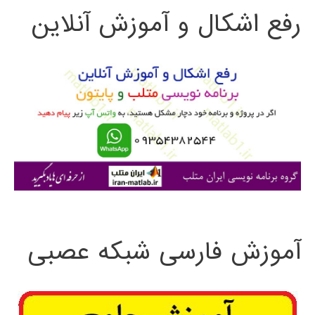
رفع اشکال و آموزش آنلاین
ج
و
ب
ر
ا
ی
:
آموزش فارسی شبکه عصبی