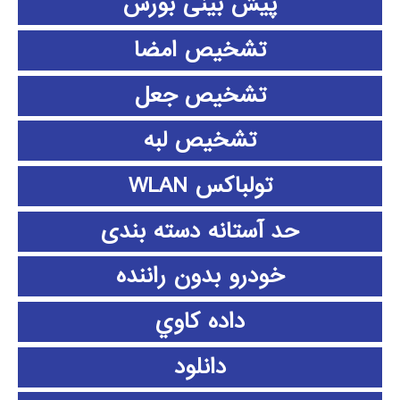
پیش بینی بورس
تشخیص امضا
تشخیص جعل
تشخیص لبه
تولباکس WLAN
حد آستانه دسته بندی
خودرو بدون راننده
داده كاوي
دانلود