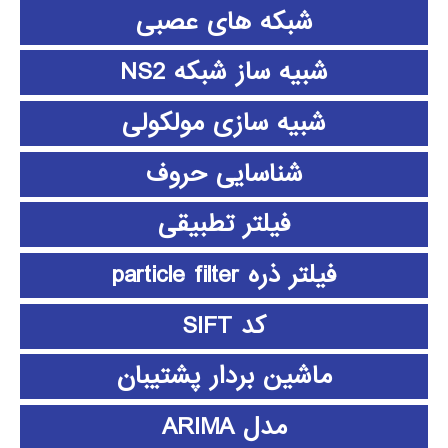
شبکه های عصبی
شبیه ساز شبکه NS2
شبیه سازی مولکولی
شناسایی حروف
فیلتر تطبیقی
فیلتر ذره particle filter
کد SIFT
ماشین بردار پشتیبان
مدل ARIMA