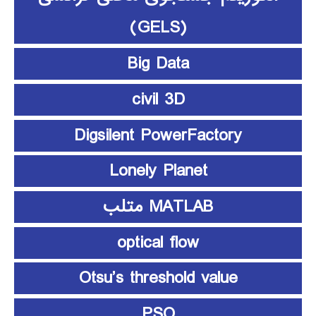
(GELS)
Big Data
civil 3D
Digsilent PowerFactory
Lonely Planet
MATLAB متلب
optical flow
Otsu’s threshold value
PSO