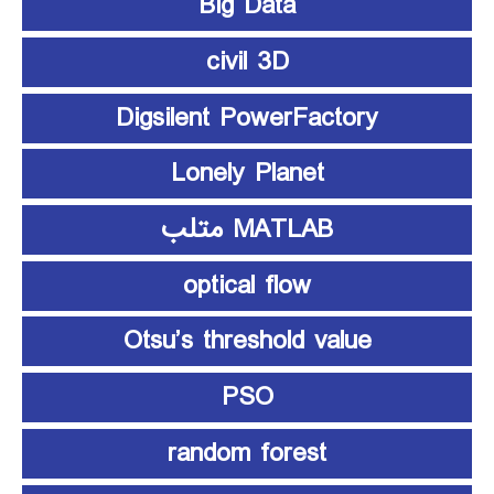
Big Data
civil 3D
Digsilent PowerFactory
Lonely Planet
MATLAB متلب
optical flow
Otsu’s threshold value
PSO
random forest