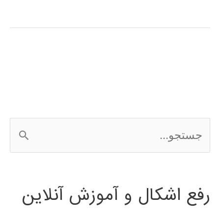
ژنتیک
(genetic
algorithm)
در
پایتون
ج
س
ت
رفع اشکال و آموزش آنلاین
ج
و