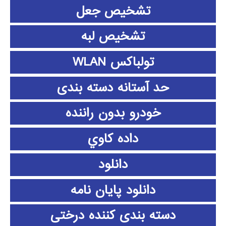
تشخیص جعل
تشخیص لبه
تولباکس WLAN
حد آستانه دسته بندی
خودرو بدون راننده
داده كاوي
دانلود
دانلود پايان نامه
دسته بندی کننده درختی