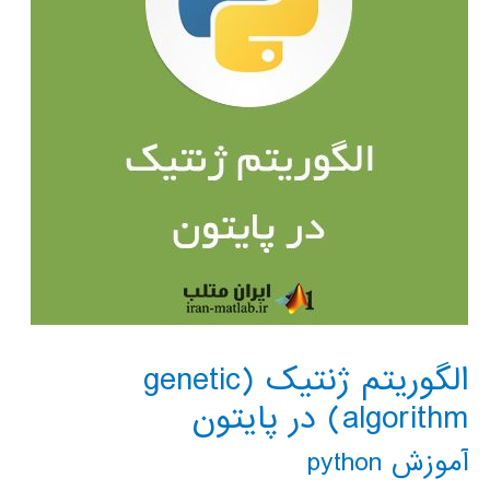
الگوریتم ژنتیک (genetic
algorithm) در پایتون
آموزش python