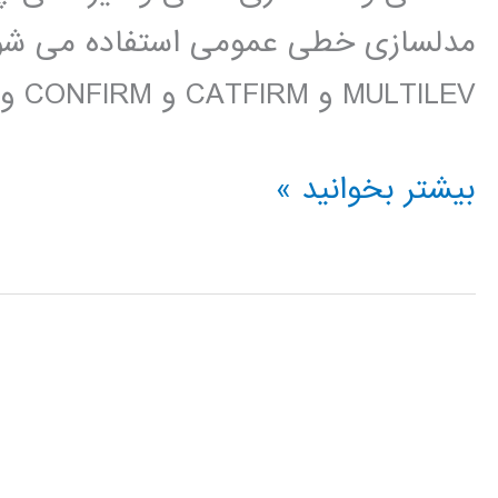
MULTILEV و CATFIRM و CONFIRM و SURVEYGLIM ارتباط […]
فیلم
بیشتر بخوانید »
آموزش
فارسی
LISREL