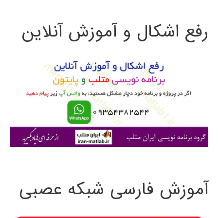
ت
رفع اشکال و آموزش آنلاین
ج
و
ب
ر
ا
ی
:
آموزش فارسی شبکه عصبی