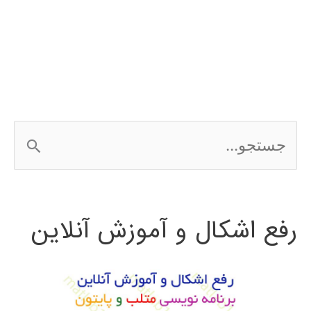
شبکه
عصبی
در
MATLAB
ج
با
س
مثال
ت
رفع اشکال و آموزش آنلاین
ج
و
ب