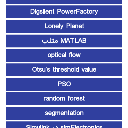
Digsilent PowerFactory
Lonely Planet
MATLAB متلب
optical flow
Otsu’s threshold value
PSO
random forest
segmentation
simElectronics در Simulink