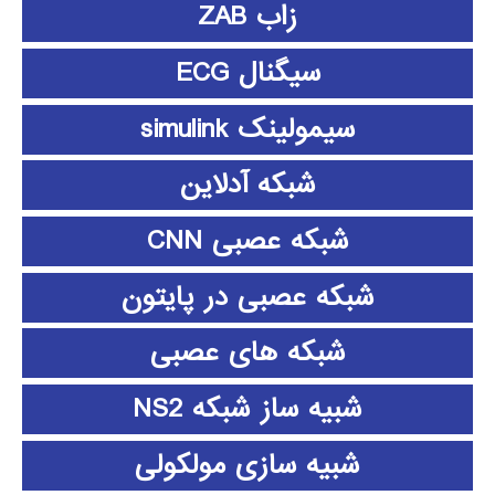
زاب ZAB
سیگنال ECG
سیمولینک simulink
شبکه آدلاین
شبکه عصبی CNN
شبکه عصبی در پایتون
شبکه های عصبی
شبیه ساز شبکه NS2
شبیه سازی مولکولی