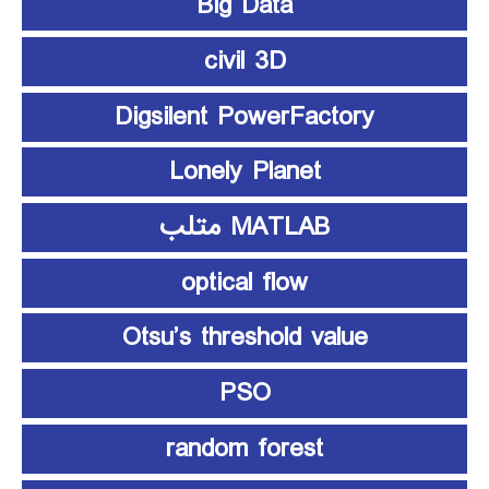
Big Data
civil 3D
Digsilent PowerFactory
Lonely Planet
MATLAB متلب
optical flow
Otsu’s threshold value
PSO
random forest