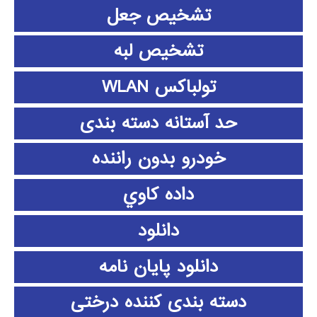
تشخیص جعل
تشخیص لبه
تولباکس WLAN
حد آستانه دسته بندی
خودرو بدون راننده
داده كاوي
دانلود
دانلود پايان نامه
دسته بندی کننده درختی