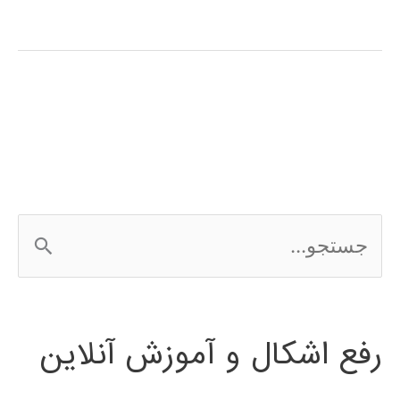
سیگنال
(signal
processing)
در
پایتون
ج
س
ت
رفع اشکال و آموزش آنلاین
ج
و