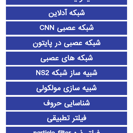
شبکه آدلاین
شبکه عصبی CNN
شبکه عصبی در پایتون
شبکه های عصبی
شبیه ساز شبکه NS2
شبیه سازی مولکولی
شناسایی حروف
فیلتر تطبیقی