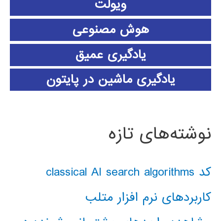
ویولت
هوش مصنوعی
یادگیری عمیق
یادگیری ماشین در پایتون
نوشته‌های تازه
کد classical AI search algorithms
کاربردهای نرم افزار متلب