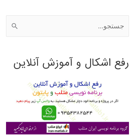
ج
س
ت
رفع اشکال و آموزش آنلاین
ج
و
ب
ر
ا
ی