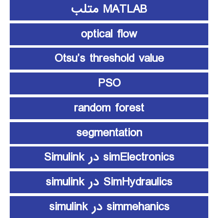
MATLAB متلب
optical flow
Otsu’s threshold value
PSO
random forest
segmentation
simElectronics در Simulink
SimHydraulics در simulink
simmehanics در simulink