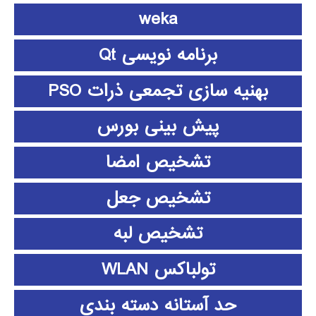
weka
برنامه نویسی Qt
بهنیه سازی تجمعی ذرات PSO
پیش بینی بورس
تشخیص امضا
تشخیص جعل
تشخیص لبه
تولباکس WLAN
حد آستانه دسته بندی