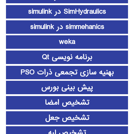
SimHydraulics در simulink
simmehanics در simulink
weka
برنامه نویسی Qt
بهنیه سازی تجمعی ذرات PSO
پیش بینی بورس
تشخیص امضا
تشخیص جعل
تشخیص لبه