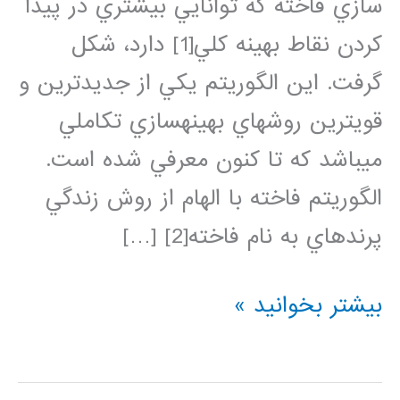
سازي فاخته كه توانايي بيشتري در پيدا
كردن نقاط بهينه كلي[1] دارد، شكل
گرفت. اين الگوريتم يكي از جديدترين و
قويترين روشهاي بهينهسازي تكاملي
ميباشد كه تا كنون معرفي شده است.
الگوريتم فاخته با الهام از روش زندگي
پرندهاي به نام فاخته[2] […]
فیلم
بیشتر بخوانید »
آموزش
فارسی