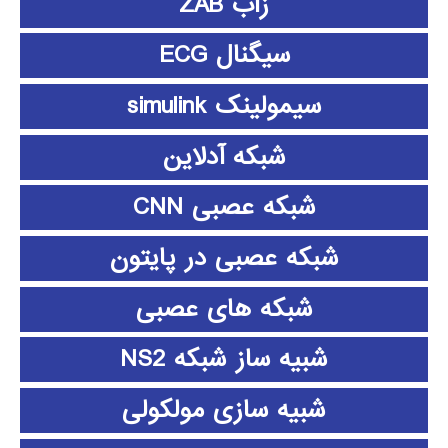
زاب ZAB
سیگنال ECG
سیمولینک simulink
شبکه آدلاین
شبکه عصبی CNN
شبکه عصبی در پایتون
شبکه های عصبی
شبیه ساز شبکه NS2
شبیه سازی مولکولی