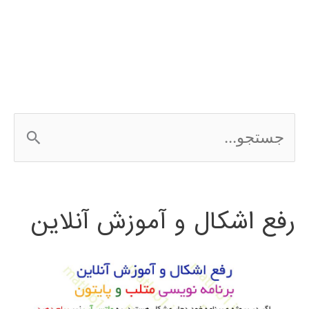
الگوریتم
جستجوی
فاخته
cuckoo
ج
search
س
ت
رفع اشکال و آموزش آنلاین
ج
و
ب